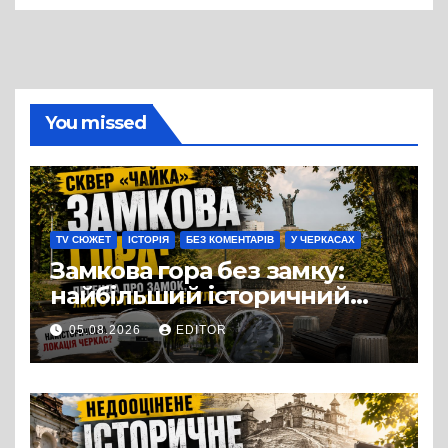
You missed
TV СЮЖЕТ
ІСТОРІЯ
БЕЗ КОМЕНТАРІВ
У ЧЕРКАСАХ
Замкова гора без замку:
найбільший історичний
міф Черкас
05.08.2026
EDITOR