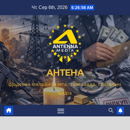
Перейти
Чт. Сер 6th, 2026
6:26:59 AM
до
вмісту
АНТЕНА
Щоденна онлайн газета, телеканал, соціальні
медіа