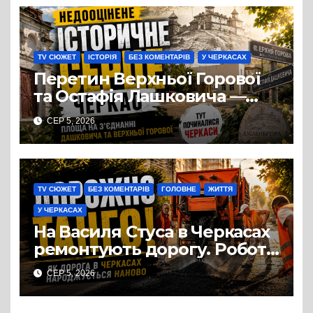
TV СЮЖЕТ
ІСТОРІЯ
БЕЗ КОМЕНТАРІВ
У ЧЕРКАСАХ
Перетин Верхньої Горової
та Остафія Лашковича —
історичне серце Черкас.
СЕР 5, 2026
Звідси розпочалася історія
міста, яке понад шість
століть стоїть над Дніпром
TV СЮЖЕТ
БЕЗ КОМЕНТАРІВ
ГОЛОВНЕ
ЖИТТЯ
У ЧЕРКАСАХ
На Василя Стуса в Черкасах
ремонтують дорогу. Роботи
ведуться на ділянці від
СЕР 5, 2026
провулка Івана Сірка до
вулиці Надпільної