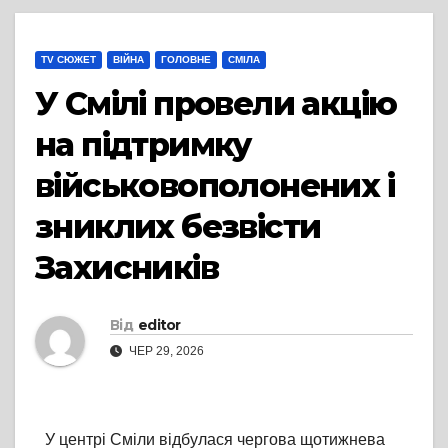
TV СЮЖЕТ
ВІЙНА
ГОЛОВНЕ
СМІЛА
У Смілі провели акцію
на підтримку
військовополонених і
зниклих безвісти
Захисників
Від
editor
ЧЕР 29, 2026
У центрі Сміли відбулася чергова щотижнева