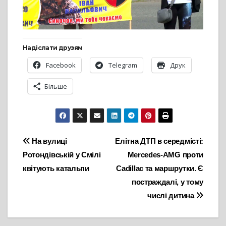
Надіслати друзям
Facebook
Telegram
Друк
Більше
Навігація
На вулиці
Елітна ДТП в середмісті:
Ротондівській у Смілі
Mercedes-AMG проти
записів
квітують катальпи
Cadillac та маршрутки. Є
постраждалі, у тому
числі дитина