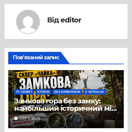
Від
editor
Пов’язаний запис
TV СЮЖЕТ
ІСТОРІЯ
БЕЗ КОМЕНТАРІВ
У ЧЕРКАСАХ
Замкова гора без замку:
найбільший історичний міф
Черкас
СЕР 5, 2026