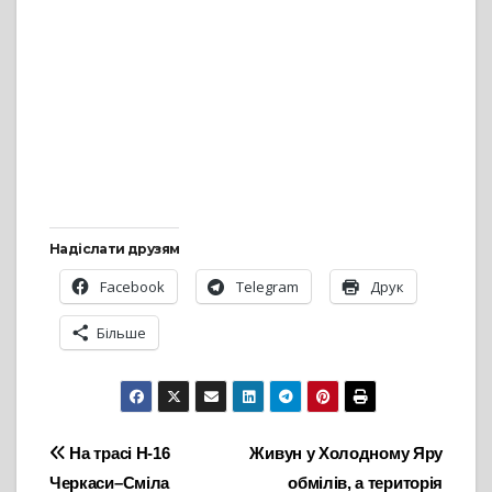
Надіслати друзям
Facebook
Telegram
Друк
Більше
Навігація
На трасі Н-16
Живун у Холодному Яру
Черкаси–Сміла
обмілів, а територія