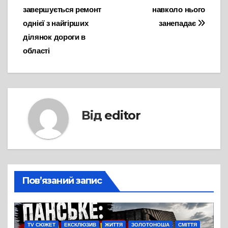
записів
завершується ремонт
навколо нього
однієї з найгірших
занепадає
ділянок дороги в
області
Від
editor
Пов’язаний запис
TV СЮЖЕТ
ЕКСКЛЮЗИВ
ЖИТТЯ
ЗОЛОТОНОША
СМІТТЯ