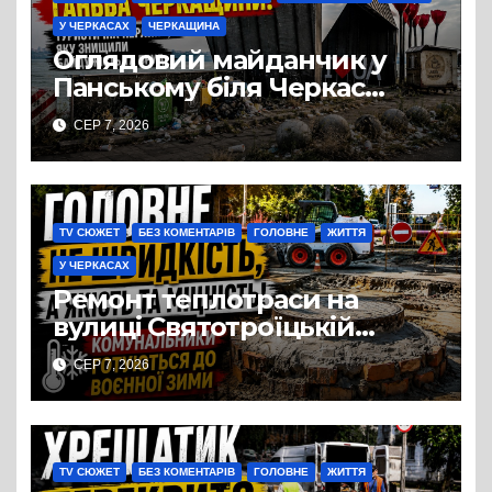
У ЧЕРКАСАХ
ЧЕРКАЩИНА
Оглядовий майданчик у
Панському біля Черкас
перетворився на занедбане
СЕР 7, 2026
сміттєзвалище
TV СЮЖЕТ
БЕЗ КОМЕНТАРІВ
ГОЛОВНЕ
ЖИТТЯ
У ЧЕРКАСАХ
Ремонт теплотраси на
вулиці Святотроїцькій
затягнувся порівняно із
СЕР 7, 2026
запланованими термінами.
Вулицю досі не відкрили
для руху
TV СЮЖЕТ
БЕЗ КОМЕНТАРІВ
ГОЛОВНЕ
ЖИТТЯ