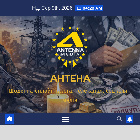
Перейти
Нд. Сер 9th, 2026
11:04:28 AM
до
вмісту
АНТЕНА
Щоденна онлайн газета, телеканал, соціальні
медіа