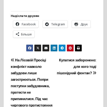
Надіслати друзям
Facebook
Telegram
Друк
Більше
Навігація
На Лісовій Просіці
Купатися заборонено:
конфлікт навколо
для кого тоді
записів
забудови лише
пішохідний фонтан?
загострюється. Попри
поступки забудовника,
протести не
припинилися. Під час
чергового протистояння