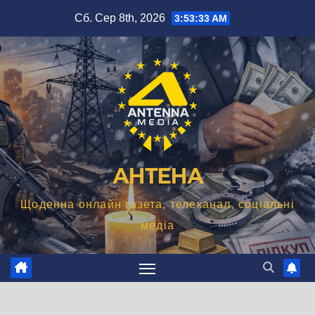
Перейти
Сб. Сер 8th, 2026
3:53:34 AM
до
вмісту
АНТЕНА
Щоденна онлайн газета, телеканал, соціальні
медіа