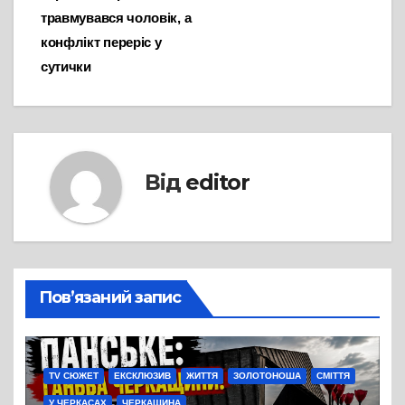
травмувався чоловік, а
конфлікт переріс у
сутички
Від
editor
Пов’язаний запис
TV СЮЖЕТ
ЕКСКЛЮЗИВ
ЖИТТЯ
ЗОЛОТОНОША
СМІТТЯ
У ЧЕРКАСАХ
ЧЕРКАЩИНА