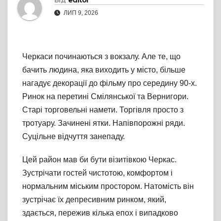
Від
editor
ЛИП 9, 2026
Черкаси починаються з вокзалу. Але те, що
бачить людина, яка виходить у місто, більше
нагадує декорації до фільму про середину 90-х.
Ринок на перетині Смілянської та Вернигори.
Старі торговельні намети. Торгівля просто з
тротуару. Зачинені ятки. Напівпорожні ряди.
Суцільне відчуття занепаду.
Цей район мав би бути візитівкою Черкас.
Зустрічати гостей чистотою, комфортом і
нормальним міським простором. Натомість він
зустрічає їх депресивним ринком, який,
здається, пережив кілька епох і випадково