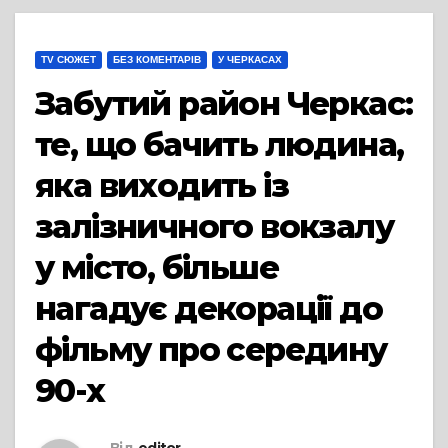
TV СЮЖЕТ
БЕЗ КОМЕНТАРІВ
У ЧЕРКАСАХ
Забутий район Черкас:
те, що бачить людина,
яка виходить із
залізничного вокзалу
у місто, більше
нагадує декорації до
фільму про середину
90-х