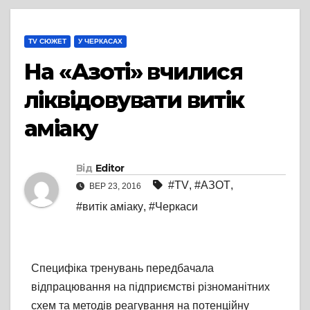
TV СЮЖЕТ
У ЧЕРКАСАХ
На «Азоті» вчилися
ліквідовувати витік
аміаку
Від
Editor
#TV
,
#АЗОТ
,
ВЕР 23, 2016
#витік аміаку
,
#Черкаси
Специфіка тренувань передбачала
відпрацювання на підприємстві різноманітних
схем та методів реагування на потенційну