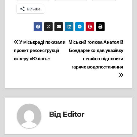
Більше
Навігація
У міськраді показали
Міський голова Анатолій
проект реконструкції
Бондаренко дав указівку
записів
скверу «Юність»
негайно відновити
гаряче водопостачання
Від
Editor