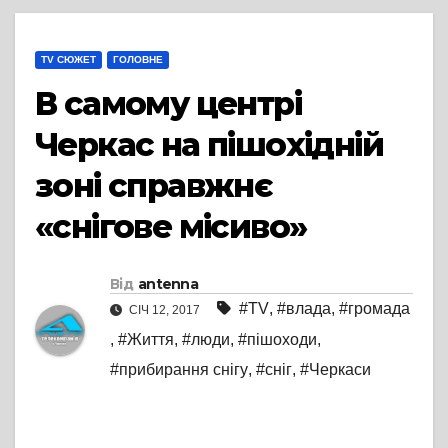
TV СЮЖЕТ
ГОЛОВНЕ
В самому центрі
Черкас на пішохідній
зоні справжнє
«снігове місиво»
Від
antenna
#TV
,
#влада
,
#громада
СІЧ 12, 2017
,
#Життя
,
#люди
,
#пішоходи
,
#прибирання снігу
,
#сніг
,
#Черкаси