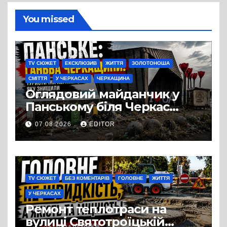
You missed
TV СЮЖЕТ
ЕКСКЛЮЗИВ
ЖИТТЯ
ЗОЛОТОНОША
СМІТТЯ
У ЧЕРКАСАХ
ЧЕРКАЩИНА
Оглядовий майданчик у
Панському біля Черкас
перетворився на занедбане
07.08.2026
EDITOR
сміттєзвалище
TV СЮЖЕТ
БЕЗ КОМЕНТАРІВ
ГОЛОВНЕ
ЖИТТЯ
У ЧЕРКАСАХ
Ремонт теплотраси на
вулиці Святотроїцькій