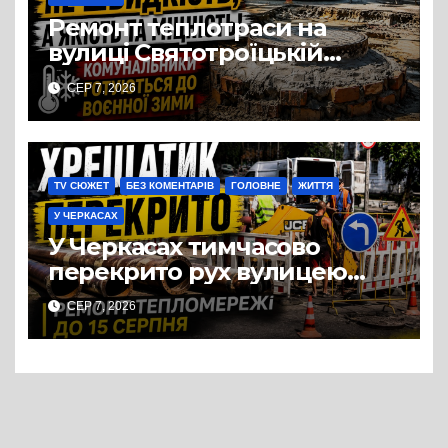
Ремонт теплотраси на
вулиці Святотроїцькій
затягнувся порівняно із
СЕР 7, 2026
запланованими термінами.
Вулицю досі не відкрили
для руху
TV СЮЖЕТ
БЕЗ КОМЕНТАРІВ
ГОЛОВНЕ
ЖИТТЯ
У ЧЕРКАСАХ
У Черкасах тимчасово
перекрито рух вулицею
Хрещатик на перехресті з
СЕР 7, 2026
Грушевського через ремонт
тепломережі