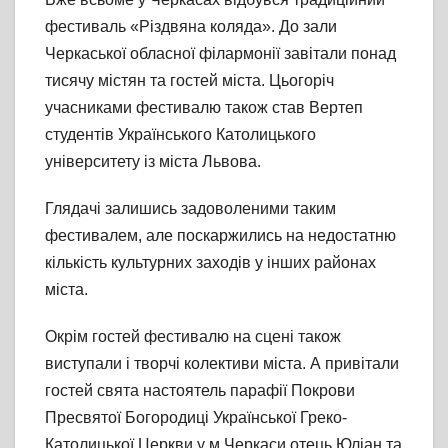
фестиваль «Різдвяна коляда». До зали
Черкаської обласної філармонії завітали понад
тисячу містян та гостей міста. Цьогоріч
учасниками фестивалю також став Вертеп
студентів Українського Католицького
університету із міста Львова.
Глядачі залишись задоволеними таким
фестивалем, але поскаржились на недостатню
кількість культурних заходів у інших районах
міста.
Окрім гостей фестивалю на сцені також
виступали і творчі колективи міста. А привітали
гостей свята настоятель парафії Покрови
Пресвятої Богородиці Української Греко-
Католицької Церкви у м.Черкаси отець Юліан та