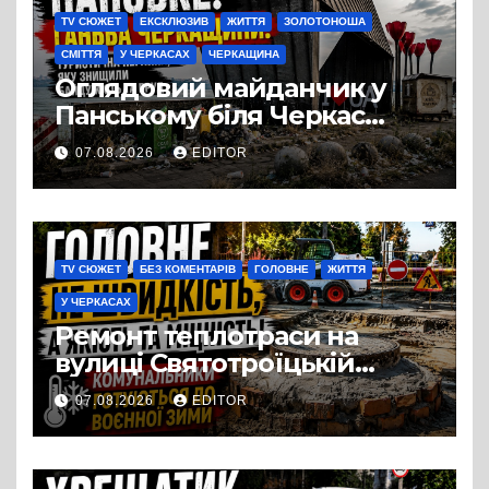
TV СЮЖЕТ
ЕКСКЛЮЗИВ
ЖИТТЯ
ЗОЛОТОНОША
СМІТТЯ
У ЧЕРКАСАХ
ЧЕРКАЩИНА
Оглядовий майданчик у
Панському біля Черкас
перетворився на занедбане
07.08.2026
EDITOR
сміттєзвалище
TV СЮЖЕТ
БЕЗ КОМЕНТАРІВ
ГОЛОВНЕ
ЖИТТЯ
У ЧЕРКАСАХ
Ремонт теплотраси на
вулиці Святотроїцькій
затягнувся порівняно із
07.08.2026
EDITOR
запланованими термінами.
Вулицю досі не відкрили
для руху