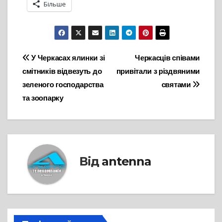
Більше
Навігація
У Черкасах ялинки зі
Черкасців співами
смітників відвезуть до
привітали з різдвяними
записів
зеленого господарства
святами
та зоопарку
Від
antenna