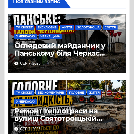
Пов’язаний запис
TV СЮЖЕТ
ЕКСКЛЮЗИВ
ЖИТТЯ
ЗОЛОТОНОША
СМІТТЯ
У ЧЕРКАСАХ
ЧЕРКАЩИНА
Оглядовий майданчик у
Панському біля Черкас
перетворився на занедбане
СЕР 7, 2026
сміттєзвалище
TV СЮЖЕТ
БЕЗ КОМЕНТАРІВ
ГОЛОВНЕ
ЖИТТЯ
У ЧЕРКАСАХ
Ремонт теплотраси на
вулиці Святотроїцькій
затягнувся порівняно із
СЕР 7, 2026
запланованими термінами.