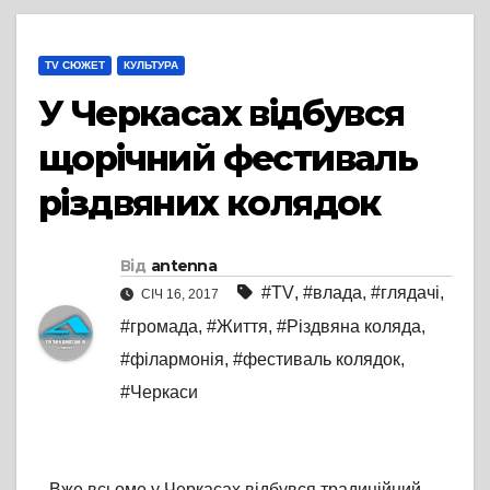
TV СЮЖЕТ
КУЛЬТУРА
У Черкасах відбувся
щорічний фестиваль
різдвяних колядок
Від
antenna
#TV
,
#влада
,
#глядачі
,
СІЧ 16, 2017
#громада
,
#Життя
,
#Різдвяна коляда
,
#філармонія
,
#фестиваль колядок
,
#Черкаси
Вже всьоме у Черкасах відбувся традиційний