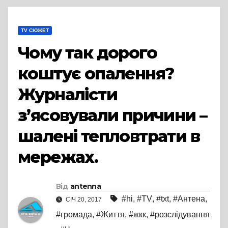
TV СЮЖЕТ
Чому так дорого
коштує опалення?
Журналісти
з’ясовували причини –
шалені тепловтрати в
мережах.
Від
antenna
#hi
,
#TV
,
#txt
,
#Антена
,
СІЧ 20, 2017
#громада
,
#Життя
,
#жкк
,
#розслідування