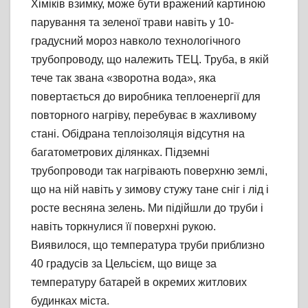
Хіміків взимку, може бути вражений картиною
парування та зеленої трави навіть у 10-
градусний мороз навколо технологічного
трубопроводу, що належить ТЕЦ. Труба, в якій
тече так звана «зворотна вода», яка
повертається до виробника теплоенергії для
повторного нагріву, перебуває в жахливому
стані. Обідрана теплоізоляція відсутня на
багатометрових ділянках. Підземні
трубопроводи так нагрівають поверхню землі,
що на ній навіть у зимову стужу тане сніг і лід і
росте весняна зелень. Ми підійшли до труби і
навіть торкнулися її поверхні рукою.
Виявилося, що температура труби приблизно
40 градусів за Цельсієм, що вище за
температуру батарей в окремих житлових
будинках міста.