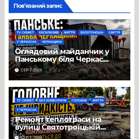
Пов’язаний запис
TV СЮЖЕТ
ЕКСКЛЮЗИВ
ЖИТТЯ
ЗОЛОТОНОША
СМІТТЯ
У ЧЕРКАСАХ
ЧЕРКАЩИНА
Оглядовий майданчик у
Панському біля Черкас
перетворився на занедбане
СЕР 7, 2026
сміттєзвалище
TV СЮЖЕТ
БЕЗ КОМЕНТАРІВ
ГОЛОВНЕ
ЖИТТЯ
У ЧЕРКАСАХ
Ремонт теплотраси на
вулиці Святотроїцькій
затягнувся порівняно із
СЕР 7, 2026