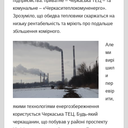
підприємства: приватне – Черкаська ТЕЦ – та
комунальне – «Черкаситеплокомуненерго».
Зрозуміло, що обидва тепловики скаржаться на
низьку рентабельність та мріють про подальше
збільшення комірного.
Але
ми
вирі
шил
и
пер
евір
ити,
якими технологіями енергозбережнення
користується Черкаська ТЕЦ. Будь-який
черкащанин, що побував у районі проспекту