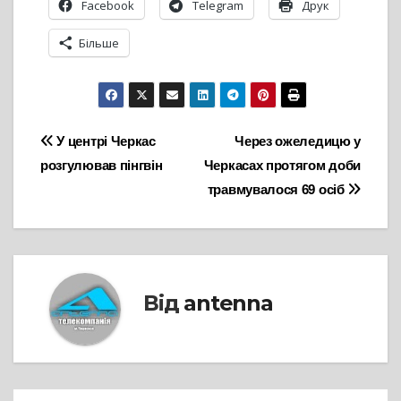
Facebook
Telegram
Друк
Більше
Навігація
У центрі Черкас
Через ожеледицю у
розгулював пінгвін
Черкасах протягом доби
записів
травмувалося 69 осіб
Від
antenna