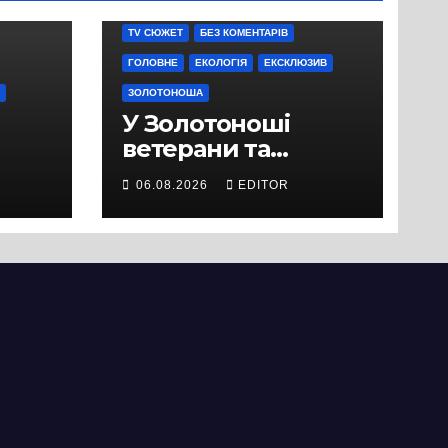
TV СЮЖЕТ
БЕЗ КОМЕНТАРІВ
ГОЛОВНЕ
ЕКОЛОГІЯ
ЕКСКЛЮЗИВ
ЗОЛОТОНОША
У Золотоноші
ветерани та
місцеві жителі
06.08.2026
EDITOR
вийшли на
протест до стін
підприємства ТОВ
«Омега Три», що
займається
виробництвом
м’яса птиці