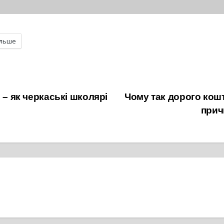
ільше
 – як черкаські школярі
Чому так дорого кош
прич