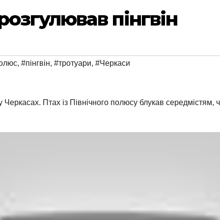
розгулював пінгвін
полюс
,
#пінгвін
,
#тротуари
,
#Черкаси
у Черкасах. Птах із Північного полюсу блукав середмістям, 