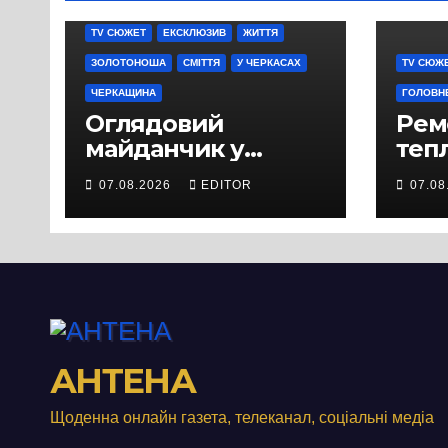
TV СЮЖЕТ
ЕКСКЛЮЗИВ
ЖИТТЯ
ЗОЛОТОНОША
СМІТТЯ
У ЧЕРКАСАХ
TV СЮЖ
ЧЕРКАЩИНА
ГОЛОВН
Оглядовий
Рем
майданчик у
теп
Панському біля
вул
07.08.2026
EDITOR
07.08
Черкас
Свя
перетворився на
зат
занедбане
порі
сміттєзвалище
зап
тер
Вул
від
АНТЕНА
Щоденна онлайн газета, телеканал, соціальні медіа