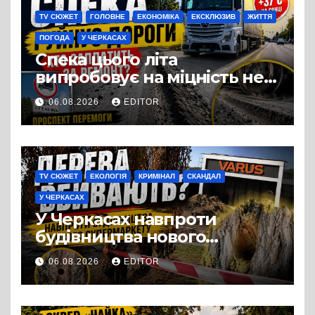
TV СЮЖЕТ
ГОЛОВНЕ
ЕКОНОМІКА
ЕКСКЛЮЗИВ
ЖИТТЯ
ПОГОДА
У ЧЕРКАСАХ
Спека цього літа
випробовує на міцність не
лише людей, а й дороги
06.08.2026
EDITOR
Черкас
TV СЮЖЕТ
ЕКОЛОГІЯ
КРИМІНАЛ
СКАНДАЛ
У ЧЕРКАСАХ
У Черкасах навпроти
будівництва нового
супермаркету VARUS на
06.08.2026
EDITOR
проспекті Перемоги всохли
дерева. І це навряд чи
можна назвати