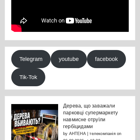
Telegram
youtube
facebook
Tik-Tok
Дерева, що заважали
парковці супермаркету
навмисне отруїли
гербіцидами
by
АНТЕНА | телекомпанія
on