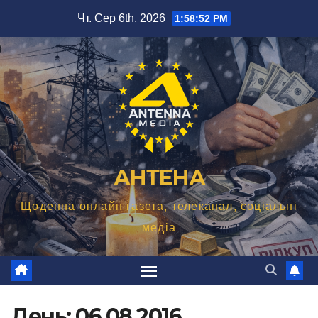
Перейти
Чт. Сер 6th, 2026
1:58:53 PM
до
вмісту
АНТЕНА
Щоденна онлайн газета, телеканал, соціальні
медіа
День:
06.08.2016