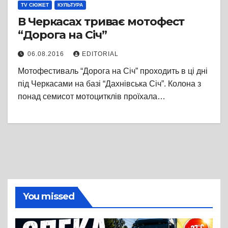
TV СЮЖЕТ
КУЛЬТУРА
В Черкасах триває мотофест
“Дорога на Січ”
06.08.2016
EDITORIAL
Мотофестиваль “Дорога на Січ” проходить в ці дні
під Черкасами на базі “Дахнівська Січ”. Колона з
понад семисот мотоцитклів проїхала…
You missed