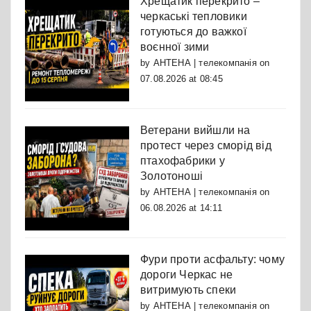
Хрещатик перекрито –
черкаські тепловики
готуються до важкої
воєнної зими
by
АНТЕНА | телекомпанія
on
07.08.2026 at 08:45
Ветерани вийшли на
протест через сморід від
птахофабрики у
Золотоноші
by
АНТЕНА | телекомпанія
on
06.08.2026 at 14:11
Фури проти асфальту: чому
дороги Черкас не
витримують спеки
by
АНТЕНА | телекомпанія
on