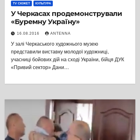
TV СЮЖЕТ
КУЛЬТУРА
У Черкасах продемонстрували
«Буремну Україну»
16.08.2016
ANTENNA
У залі Черкаського художнього музею
представили виставку молодої художниці,
учасниці бойових дій на сході України, бійця ДУК
«Привий сектор» Дани…