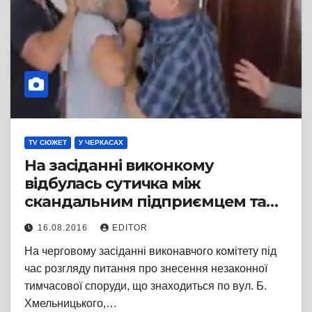
TV СЮЖЕТ
У ЧЕРКАСАХ
На засіданні виконкому
відбулась сутичка між
скандальним підприємцем та
«азовцем»
16.08.2016
EDITOR
На черговому засіданні виконавчого комітету під
час розгляду питання про знесення незаконної
тимчасової споруди, що знаходиться по вул. Б.
Хмельницького,…