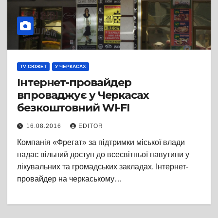
TV СЮЖЕТ
У ЧЕРКАСАХ
Інтернет-провайдер
впроваджує у Черкасах
безкоштовний WI-FI
16.08.2016
EDITOR
Компанія «Фрегат» за підтримки міської влади
надає вільний доступ до всесвітньої павутини у
лікувальних та громадських закладах. Інтернет-
провайдер на черкаському…