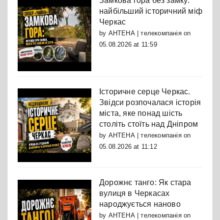
Замкова гора без замку:
найбільший історичний міф
Черкас
by
АНТЕНА | телекомпанія
on
05.08.2026 at 11:59
Історичне серце Черкас.
Звідси розпочалася історія
міста, яке понад шість
століть стоїть над Дніпром
by
АНТЕНА | телекомпанія
on
05.08.2026 at 11:12
Дорожнє танго: Як стара
вулиця в Черкасах
народжується наново
by
АНТЕНА | телекомпанія
on