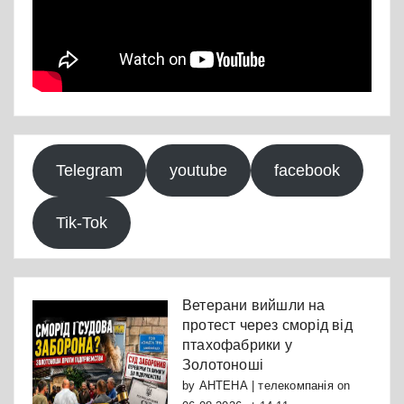
Telegram
youtube
facebook
Tik-Tok
Ветерани вийшли на
протест через сморід від
птахофабрики у
Золотоноші
by
АНТЕНА | телекомпанія
on