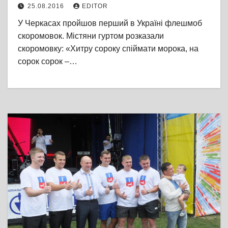
25.08.2016
EDITOR
У Черкасах пройшов перший в Україні флешмоб
скоромовок. Містяни гуртом розказали
скоромовку: «Хитру сороку спіймати морока, на
сорок сорок –…