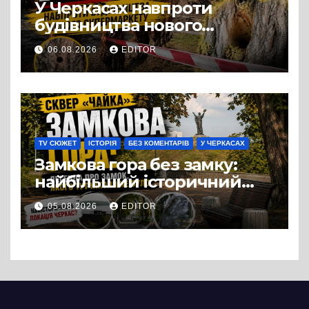
У Черкасах навпроти
будівництва нового
супермаркету VARUS на
06.08.2026
EDITOR
проспекті Перемоги всохли
дерева. І це навряд чи
можна назвати
випадковістю
TV СЮЖЕТ
ІСТОРІЯ
БЕЗ КОМЕНТАРІВ
У ЧЕРКАСАХ
Замкова гора без замку:
найбільший історичний
міф Черкас
05.08.2026
EDITOR