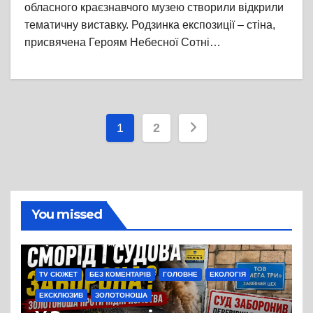
обласного краєзнавчого музею створили відкрили
тематичну виставку. Родзинка експозиції – стіна,
присвячена Героям Небесної Сотні…
Пагінація
1
2
записів
You missed
TV СЮЖЕТ
БЕЗ КОМЕНТАРІВ
ГОЛОВНЕ
ЕКОЛОГІЯ
ЕКСКЛЮЗИВ
ЗОЛОТОНОША