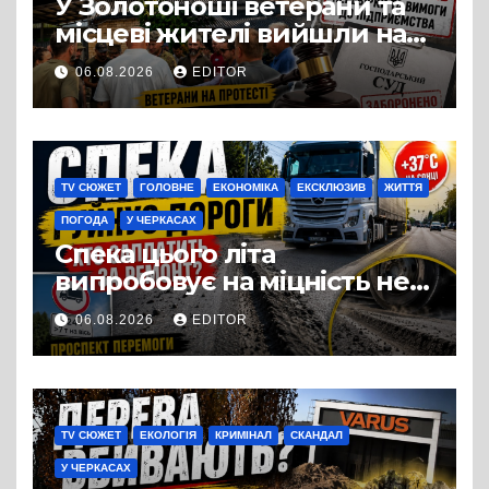
У Золотоноші ветерани та
місцеві жителі вийшли на
протест до стін
06.08.2026
EDITOR
підприємства ТОВ «Омега
Три», що займається
виробництвом м’яса птиці
TV СЮЖЕТ
ГОЛОВНЕ
ЕКОНОМІКА
ЕКСКЛЮЗИВ
ЖИТТЯ
ПОГОДА
У ЧЕРКАСАХ
Спека цього літа
випробовує на міцність не
лише людей, а й дороги
06.08.2026
EDITOR
Черкас
TV СЮЖЕТ
ЕКОЛОГІЯ
КРИМІНАЛ
СКАНДАЛ
У ЧЕРКАСАХ