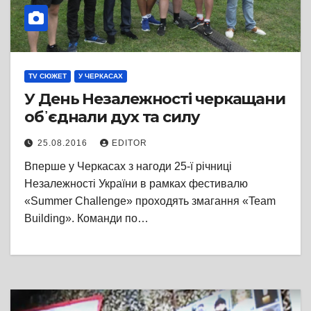
TV СЮЖЕТ
У ЧЕРКАСАХ
У День Незалежності черкащани
об᾽єднали дух та силу
25.08.2016
EDITOR
Вперше у Черкасах з нагоди 25-ї річниці
Незалежності України в рамках фестивалю
«Summer Challenge» проходять змагання «Team
Building». Команди по…