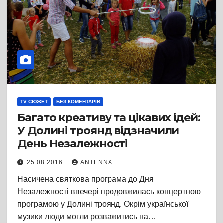
TV СЮЖЕТ
БЕЗ КОМЕНТАРІВ
Багато креативу та цікавих ідей:
У Долині троянд відзначили
День Незалежності
25.08.2016
ANTENNA
Насичена святкова програма до Дня
Незалежності ввечері продовжилась концертною
програмою у Долині троянд. Окрім української
музики люди могли розважитись на…