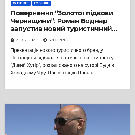
TV СЮЖЕТ
ГОЛОВНЕ
Повернення “Золотої підкови
Черкащини”: Роман Боднар
запустив новий туристичний
бренд області “Місце сили і
31.07.2020
ANTENNA
рівноваги”
Презентація нового туристичного бренду
Черкащини відбулася на територія комплексу
“Дикий Хутір”, розташованого на хуторі Буда в
Холодному Яру. Презентацію Провів…