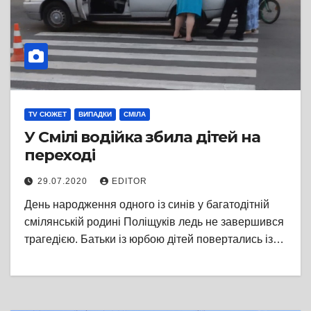
TV СЮЖЕТ
ВИПАДКИ
СМІЛА
У Смілі водійка збила дітей на
переході
29.07.2020
EDITOR
День народження одного із синів у багатодітній
смілянській родині Поліщуків ледь не завершився
трагедією. Батьки із юрбою дітей повертались із…