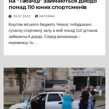
на “Табачці” займаються дзюдо
понад 110 юних спортсменів
29.07.2020
ANTENNA
Коштом міського бюджету Черкас побудовано
сучасну спортивну залу, в якій понад 110 дітлахів
займаються дзюдо. Серед вихованців –
переможці та…