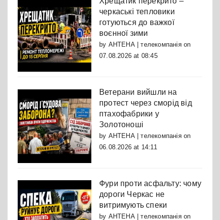
Хрещатик перекрито –
черкаські тепловики
готуються до важкої
воєнної зими
by
АНТЕНА | телекомпанія
on
07.08.2026 at 08:45
Ветерани вийшли на
протест через сморід від
птахофабрики у
Золотоноші
by
АНТЕНА | телекомпанія
on
06.08.2026 at 14:11
Фури проти асфальту: чому
дороги Черкас не
витримують спеки
by
АНТЕНА | телекомпанія
on