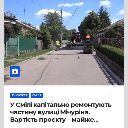
TV СЮЖЕТ
СМІЛА
У Смілі капітально ремонтують
частину вулиці Мічуріна.
Вартість проєкту – майже
мільйон гривень