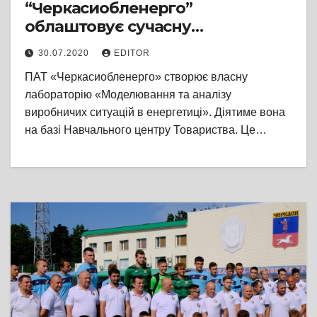
“Черкасиобленерго”
облаштовує сучасну
лабораторію моделювання та
30.07.2020
EDITOR
аналізу виробничих ситуацій в
ПАТ «Черкасиобленерго» створює власну
енергетиці
лабораторію «Моделювання та аналізу
виробничих ситуацій в енергетиці». Діятиме вона
на базі Навчального центру Товариства. Це…