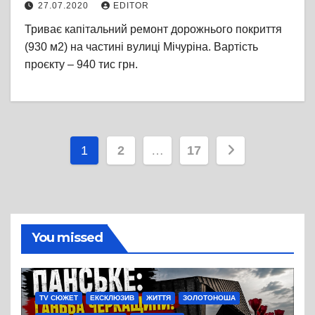
27.07.2020
EDITOR
Триває капітальний ремонт дорожнього покриття
(930 м2) на частині вулиці Мічуріна. Вартість
проєкту – 940 тис грн.
Пагінація
1
2
…
17
записів
You missed
TV СЮЖЕТ
ЕКСКЛЮЗИВ
ЖИТТЯ
ЗОЛОТОНОША