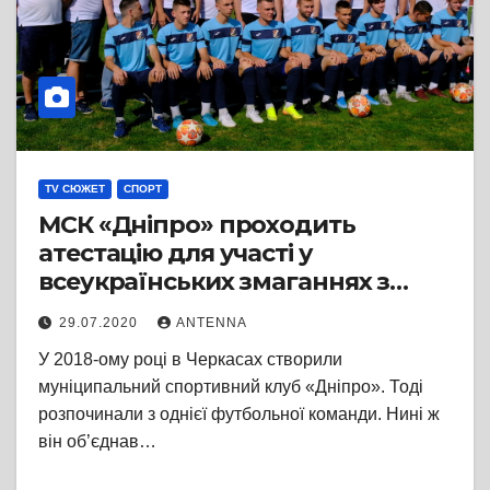
TV СЮЖЕТ
СПОРТ
МСК «Дніпро» проходить
атестацію для участі у
всеукраїнських змаганнях з
футболу
29.07.2020
ANTENNA
У 2018-ому році в Черкасах створили
муніципальний спортивний клуб «Дніпро». Тоді
розпочинали з однієї футбольної команди. Нині ж
він об’єднав…