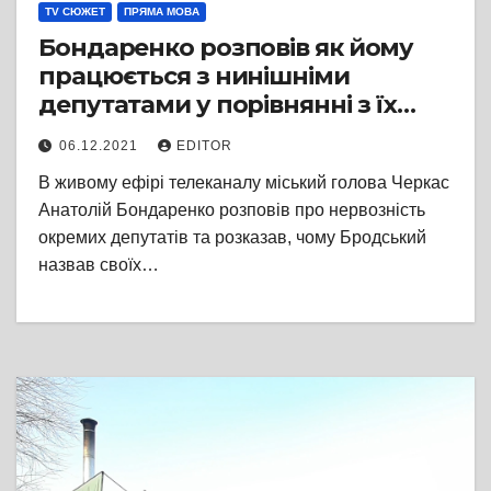
TV СЮЖЕТ
ПРЯМА МОВА
Бондаренко розповів як йому
працюється з нинішніми
депутатами у порівнянні з їх
попередниками
06.12.2021
EDITOR
В живому ефірі телеканалу міський голова Черкас
Анатолій Бондаренко розповів про нервозність
окремих депутатів та розказав, чому Бродський
назвав своїх…