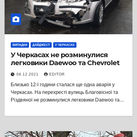
ВИПАДКИ
ДАЙДЖЕСТ
У ЧЕРКАСАХ
У Черкасах не розминулися
легковики Daewoo та Chevrolet
06.12.2021
EDITOR
Близько 12-ї години сталася ще одна аварія у
Черкасах. На перехресті вулиць Благовісної та
Різдвяної не розминулися легковики Daewoo та…