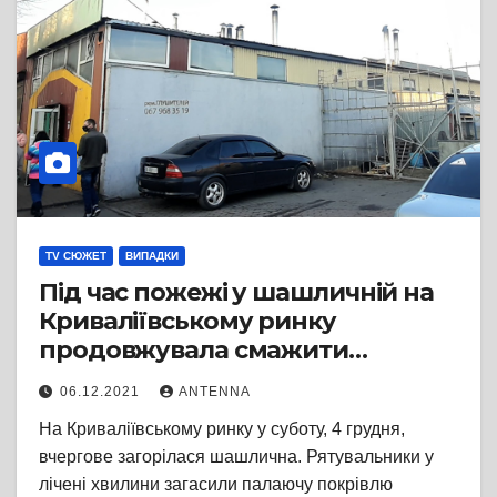
TV СЮЖЕТ
ВИПАДКИ
Під час пожежі у шашличній на
Криваліївському ринку
продовжувала смажити
шашлики
06.12.2021
ANTENNA
На Криваліївському ринку у суботу, 4 грудня,
вчергове загорілася шашлична. Рятувальники у
лічені хвилини загасили палаючу покрівлю