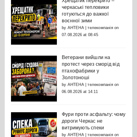
Хрещатик перекрито –
черкаські тепловики
готуються до важкої
воєнної зими
by
АНТЕНА | телекомпанія
on
07.08.2026 at 08:45
Ветерани вийшли на
протест через сморід від
птахофабрики у
Золотоноші
by
АНТЕНА | телекомпанія
on
06.08.2026 at 14:11
Фури проти асфальту: чому
дороги Черкас не
витримують спеки
by
АНТЕНА | телекомпанія
on