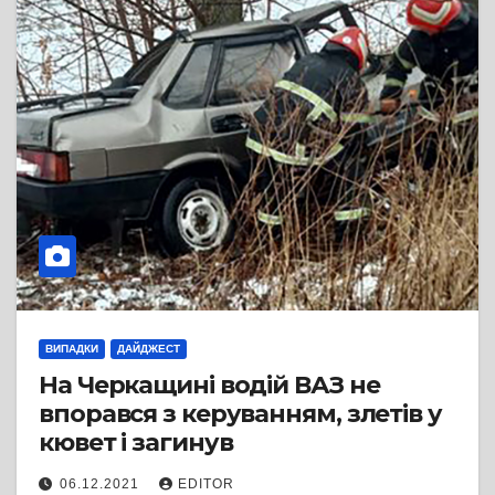
ВИПАДКИ
ДАЙДЖЕСТ
На Черкащині водій ВАЗ не
впорався з керуванням, злетів у
кювет і загинув
06.12.2021
EDITOR