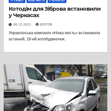
TV СЮЖЕТ
НОВА ЯКІСТЬ
У ЧЕРКАСАХ
Котодім для Зіброва встановили
у Черкасах
06.12.2021
EDITOR
Управлінська компанія «Нова якість» встановила
останній, 16-ий котобудиночок.