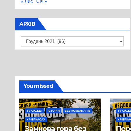
« Лис
Січ »
АРХІВ
Архів
You missed
TV СЮЖЕТ
ІСТОРІЯ
БЕЗ КОМЕНТАРІВ
TV СЮЖ
У ЧЕРКАСАХ
У ЧЕРКА
Замкова гора без
Пер