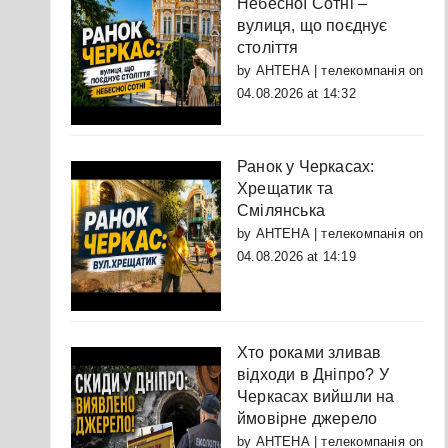
Небесної Сотні –
вулиця, що поєднує
століття
by
АНТЕНА | телекомпанія
on
04.08.2026 at 14:32
Ранок у Черкасах:
Хрещатик та
Смілянська
by
АНТЕНА | телекомпанія
on
04.08.2026 at 14:19
Хто роками зливав
відходи в Дніпро? У
Черкасах вийшли на
ймовірне джерело
by
АНТЕНА | телекомпанія
on