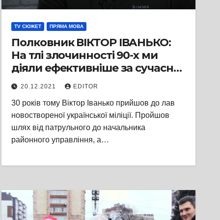
TV СЮЖЕТ
ПРЯМА МОВА
Полковник ВІКТОР ІВАНЬКО:
На тлі злочинності 90-х ми
діяли ефективніше за сучасну
поліцію
20.12.2021
EDITOR
30 років тому Віктор Іванько прийшов до лав
новоствореної української міліції. Пройшов
шлях від патрульного до начальника
районного управління, а…