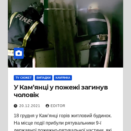
TV СЮЖЕТ
ВИПАДКИ
КАМ'ЯНКА
У Кам’янці у пожежі загинув
чоловік
20.12.2021
EDITOR
18 грудня у Кам’янці горів житловий будинок.
На місце події прибули рятувальники 9-ї
державної пожежно-рятувальної частини, які