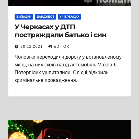
ВИПАДКИ
ДАЙДЖЕСТ
У ЧЕРКАСАХ
У Черкасах у ДТП
постраждали батько і син
20.12.2021
EDITOR
Чоловіки переходили дорогу у встановленому
місці, на них скоїв наїзд автомобіль Mazda-6.
Потерпілих ушпиталили. Слідчі відкрили
кримінальне провадження.