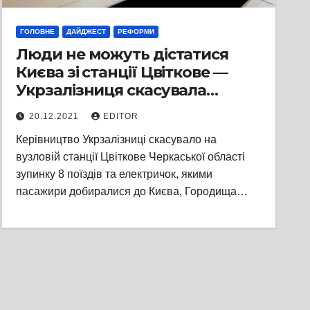
ГОЛОВНЕ
ДАЙДЖЕСТ
РЕФОРМИ
Люди не можуть дістатися
Києва зі станції Цвіткове —
Укрзалізниця скасувала
зупинку 8 поїздів та
20.12.2021
EDITOR
електричок
Керівництво Укрзалізниці скасувало на
вузловій станції Цвіткове Черкаської області
зупинку 8 поїздів та електричок, якими
пасажири добиралися до Києва, Городища…