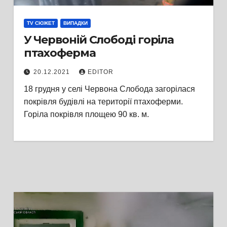
TV СЮЖЕТ
ВИПАДКИ
У Червоній Слободі горіла
птахоферма
20.12.2021
EDITOR
18 грудня у селі Червона Слобода загорілася
покрівля будівлі на території птахоферми.
Горіла покрівля площею 90 кв. м.