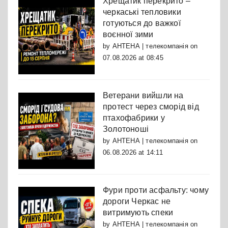
Хрещатик перекрито –
черкаські тепловики
готуються до важкої
воєнної зими
by
АНТЕНА | телекомпанія
on
07.08.2026 at 08:45
Ветерани вийшли на
протест через сморід від
птахофабрики у
Золотоноші
by
АНТЕНА | телекомпанія
on
06.08.2026 at 14:11
Фури проти асфальту: чому
дороги Черкас не
витримують спеки
by
АНТЕНА | телекомпанія
on