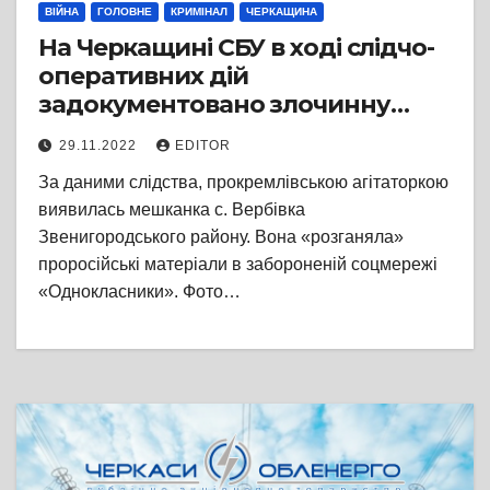
ВІЙНА
ГОЛОВНЕ
КРИМІНАЛ
ЧЕРКАЩИНА
На Черкащині СБУ в ході слідчо-
оперативних дій
задокументовано злочинну
діяльність ще двох
29.11.2022
EDITOR
пропагандистів
За даними слідства, прокремлівською агітаторкою
виявилась мешканка с. Вербівка
Звенигородського району. Вона «розганяла»
проросійські матеріали в забороненій соцмережі
«Однокласники». Фото…