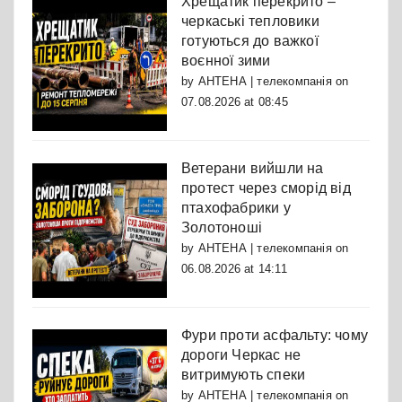
Хрещатик перекрито –
черкаські тепловики
готуються до важкої
воєнної зими
by
АНТЕНА | телекомпанія
on
07.08.2026 at 08:45
Ветерани вийшли на
протест через сморід від
птахофабрики у
Золотоноші
by
АНТЕНА | телекомпанія
on
06.08.2026 at 14:11
Фури проти асфальту: чому
дороги Черкас не
витримують спеки
by
АНТЕНА | телекомпанія
on