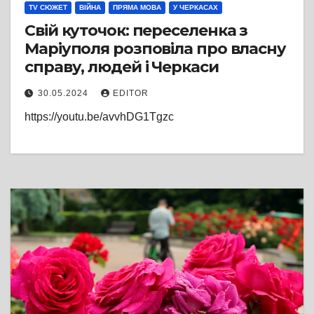
TV СЮЖЕТ
ВІЙНА
ПРЯМА МОВА
У ЧЕРКАСАХ
Свій куточок: переселенка з
Маріуполя розповіла про власну
cправу, людей і Черкаси
30.05.2024
EDITOR
https://youtu.be/avvhDG1Tgzc