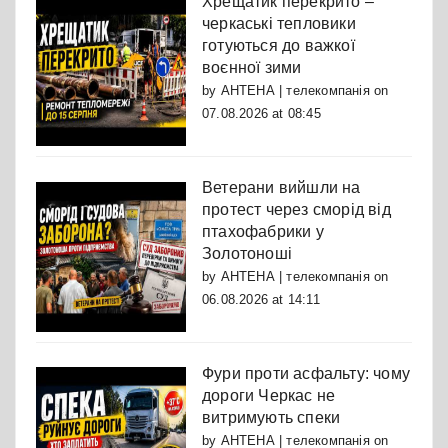
Хрещатик перекрито –
черкаські тепловики
готуються до важкої
воєнної зими
by
АНТЕНА | телекомпанія
on
07.08.2026 at 08:45
Ветерани вийшли на
протест через сморід від
птахофабрики у
Золотоноші
by
АНТЕНА | телекомпанія
on
06.08.2026 at 14:11
Фури проти асфальту: чому
дороги Черкас не
витримують спеки
by
АНТЕНА | телекомпанія
on