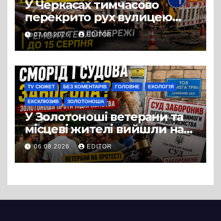
У Черкасах тимчасово
перекрито рух вулицею
Хрещатик на перехресті з
07.08.2026
EDITOR
Грушевського через
ремонт тепломережі
TV СЮЖЕТ
БЕЗ КОМЕНТАРІВ
ГОЛОВНЕ
ЕКОЛОГІЯ
ЕКСКЛЮЗИВ
ЗОЛОТОНОША
У Золотоноші ветерани та
місцеві жителі вийшли на
протест до стін
06.08.2026
EDITOR
підприємства ТОВ «Омега
Три», що займається
виробництвом м’яса птиці