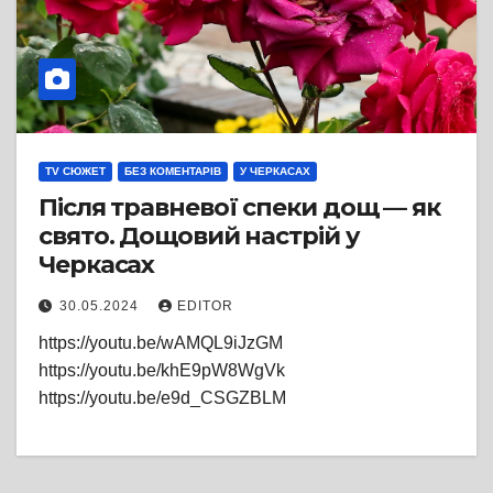
TV СЮЖЕТ
БЕЗ КОМЕНТАРІВ
У ЧЕРКАСАХ
Після травневої спеки дощ — як
свято. Дощовий настрій у
Черкасах
30.05.2024
EDITOR
https://youtu.be/wAMQL9iJzGM
https://youtu.be/khE9pW8WgVk
https://youtu.be/e9d_CSGZBLM