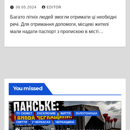
допомогу для смілян віком від
30.05.2024
EDITOR
65 років і старше
Багато літніх людей змогли отримати ці необхідні
речі. Для отримання допомоги, місцеві жителі
мали надати паспорт з пропискою в місті…
You missed
TV СЮЖЕТ
ЕКСКЛЮЗИВ
ЖИТТЯ
ЗОЛОТОНОША
СМІТТЯ
У ЧЕРКАСАХ
ЧЕРКАЩИНА