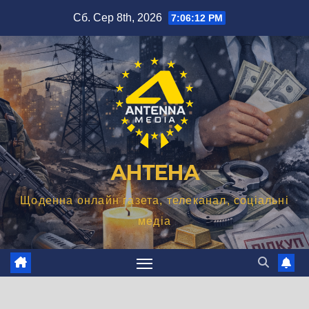
Перейти
Сб. Сер 8th, 2026
7:06:13 PM
до
вмісту
АНТЕНА
Щоденна онлайн газета, телеканал, соціальні
медіа