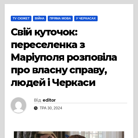
TV СЮЖЕТ
ВІЙНА
ПРЯМА МОВА
У ЧЕРКАСАХ
Свій куточок:
переселенка з
Маріуполя розповіла
про власну cправу,
людей і Черкаси
Від
editor
ТРА 30, 2024