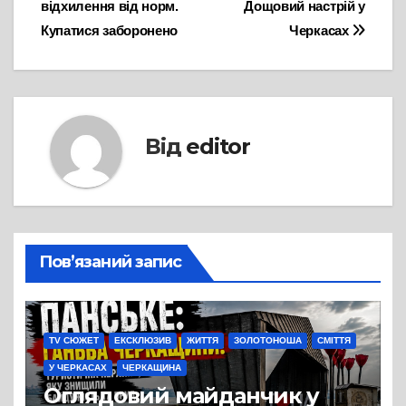
відхилення від норм.
Дощовий настрій у
Купатися заборонено
Черкасах
Від
editor
Пов’язаний запис
TV СЮЖЕТ
ЕКСКЛЮЗИВ
ЖИТТЯ
ЗОЛОТОНОША
СМІТТЯ
У ЧЕРКАСАХ
ЧЕРКАЩИНА
Оглядовий майданчик у