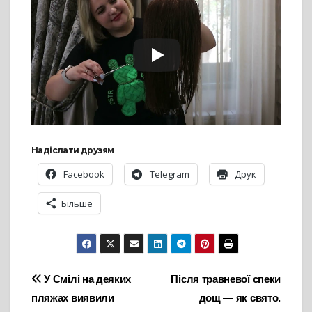
Надіслати друзям
Facebook
Telegram
Друк
Більше
Навігація
У Смілі на деяких
Після травневої спеки
пляжах виявили
дощ — як свято.
записів