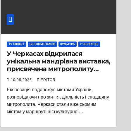
TV СЮЖЕТ
БЕЗ КОМЕНТАРІВ
КУЛЬТУРА
У ЧЕРКАСАХ
У Черкасах відкрилася
унікальна мандрівна виставка,
присвячена митрополиту
Андрею Шептицькому —
10.06.2025
EDITOR
видатному українському
Експозиція подорожує містами України,
духовному лідеру та меценату
розповідаючи про життя, діяльність і спадщину
митрополита. Черкаси стали вже сьомим
містом у маршруті цієї культурної…