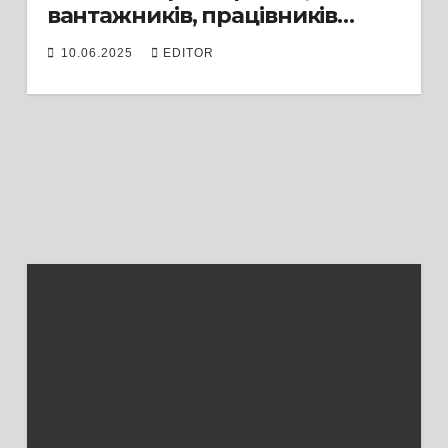
вантажників, працівників
загального профілю. Тел. 067-
10.06.2025
EDITOR
472-72-36