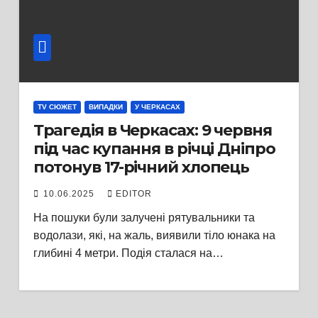
TV СЮЖЕТ
ВИПАДКИ
У ЧЕРКАСАХ
Трагедія в Черкасах: 9 червня
під час купання в річці Дніпро
потонув 17-річний хлопець
10.06.2025
EDITOR
На пошуки були залучені рятувальники та
водолази, які, на жаль, виявили тіло юнака на
глибині 4 метри. Подія сталася на…