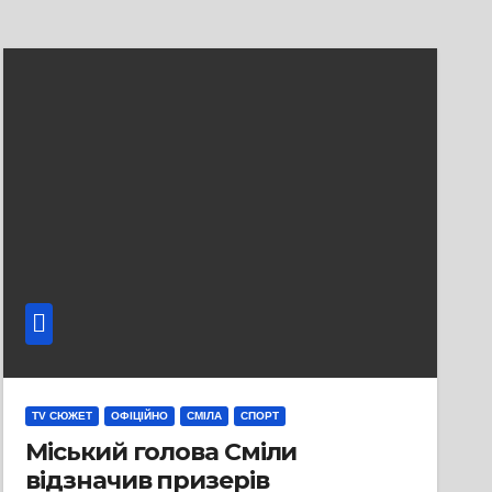
TV СЮЖЕТ
ОФІЦІЙНО
СМІЛА
СПОРТ
Міський голова Сміли
відзначив призерів