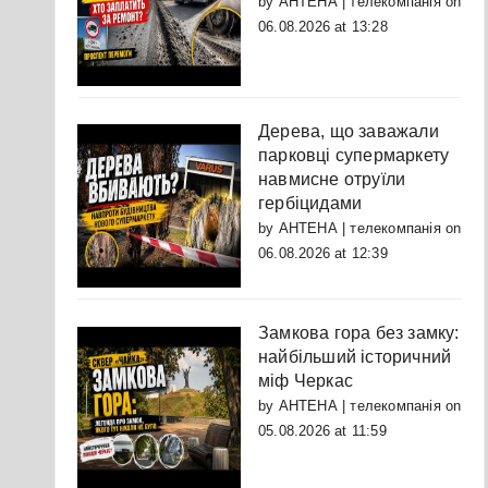
by
АНТЕНА | телекомпанія
on
06.08.2026 at 13:28
Дерева, що заважали
парковці супермаркету
навмисне отруїли
гербіцидами
by
АНТЕНА | телекомпанія
on
06.08.2026 at 12:39
Замкова гора без замку:
найбільший історичний
міф Черкас
by
АНТЕНА | телекомпанія
on
05.08.2026 at 11:59