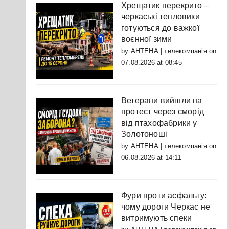
Хрещатик перекрито –
черкаські тепловики
готуються до важкої
воєнної зими
by
АНТЕНА | телекомпанія
on
07.08.2026 at 08:45
Ветерани вийшли на
протест через сморід
від птахофабрики у
Золотоноші
by
АНТЕНА | телекомпанія
on
06.08.2026 at 14:11
Фури проти асфальту:
чому дороги Черкас не
витримують спеки