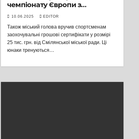
чемпіонату Європи з
таеквондо — Максима
10.06.2025
EDITOR
Тищенка, Івана Саражу та
Також міський голова вручив спортсменам
Влада Сінельнікова,
заохочувальні грошові сертифікати у розмірі
вихованців спортивного клубу
25 тис. грн. від Смілянської міської ради. Ці
«Top Team»
юнаки тренуються…