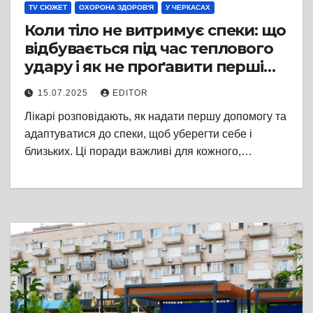
TV СЮЖЕТ
ОХОРОНА ЗДОРОВ'Я
У ЧЕРКАСАХ
Коли тіло не витримує спеки: що
відбувається під час теплового
удару і як не проґавити перші
тривожні сигнали
15.07.2025
EDITOR
Лікарі розповідають, як надати першу допомогу та
адаптуватися до спеки, щоб уберегти себе і
близьких. Ці поради важливі для кожного,…