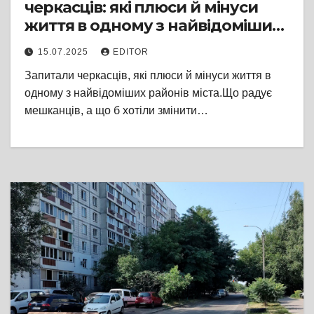
черкасців: які плюси й мінуси
життя в одному з найвідоміших
районів міста? Що радує
15.07.2025
EDITOR
мешканців, а що хотіли б
Запитали черкасців, які плюси й мінуси життя в
змінити?
одному з найвідоміших районів міста.Що радує
мешканців, а що б хотіли змінити…