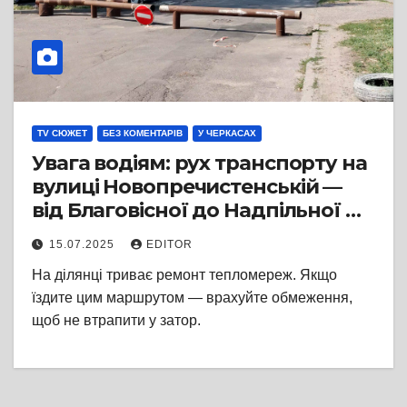
TV СЮЖЕТ
БЕЗ КОМЕНТАРІВ
У ЧЕРКАСАХ
Увага водіям: рух транспорту на
вулиці Новопречистенській —
від Благовісної до Надпільної —
перекрито через ремонт
15.07.2025
EDITOR
тепломереж
На ділянці триває ремонт тепломереж. Якщо
їздите цим маршрутом — врахуйте обмеження,
щоб не втрапити у затор.