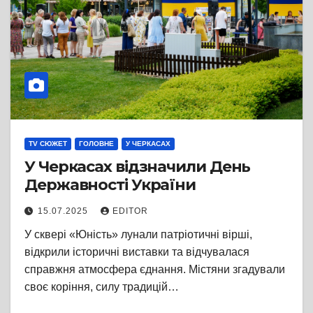
TV СЮЖЕТ
ГОЛОВНЕ
У ЧЕРКАСАХ
У Черкасах відзначили День
Державності України
15.07.2025
EDITOR
У сквері «Юність» лунали патріотичні вірші,
відкрили історичні виставки та відчувалася
справжня атмосфера єднання. Містяни згадували
своє коріння, силу традицій…