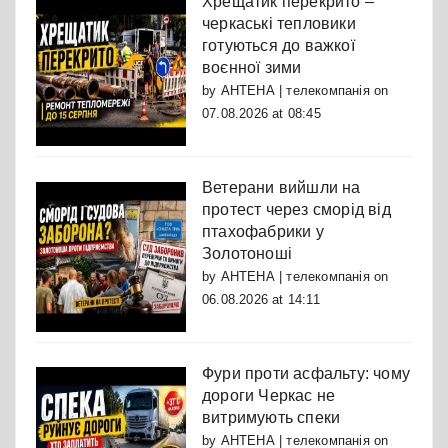
Хрещатик перекрито –
черкаські тепловики
готуються до важкої
воєнної зими
by
АНТЕНА | телекомпанія
on
07.08.2026 at 08:45
Ветерани вийшли на
протест через сморід від
птахофабрики у
Золотоноші
by
АНТЕНА | телекомпанія
on
06.08.2026 at 14:11
Фури проти асфальту: чому
дороги Черкас не
витримують спеки
by
АНТЕНА | телекомпанія
on