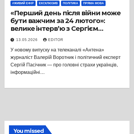
#ЖИВИЙ ЕФІР
ЕКСКЛЮЗИВ
ПОЛІТИКА
ПРЯМА МОВА
«Перший день після війни може
бути важчим за 24 лютого»:
велике інтерв’ю з Сергієм
Пасічником про втому
13.05.2026
EDITOR
суспільства, росію, вибори та
У новому випуску на телеканалі «Антена»
майбутнє України
журналіст Валерій Воротник і політичний експерт
Сергій Пасічник — про головні страхи українців,
інформаційні…
You missed