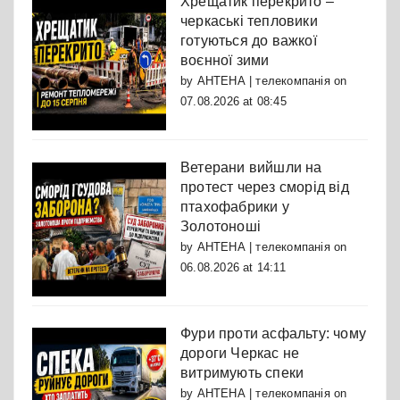
Хрещатик перекрито –
черкаські тепловики
готуються до важкої
воєнної зими
by
АНТЕНА | телекомпанія
on
07.08.2026 at 08:45
Ветерани вийшли на
протест через сморід від
птахофабрики у
Золотоноші
by
АНТЕНА | телекомпанія
on
06.08.2026 at 14:11
Фури проти асфальту: чому
дороги Черкас не
витримують спеки
by
АНТЕНА | телекомпанія
on