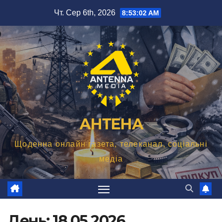
Перейти
Чт. Сер 6th, 2026
8:53:03 AM
до
вмісту
АНТЕНА
Щоденна онлайн газета, телеканал, соціальні
медіа
День:
18.05.2026