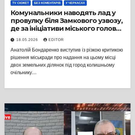
TV СЮЖЕТ
БЕЗ КОМЕНТАРІВ
У ЧЕРКАСАХ
Комунальники наводять лад у
провулку біля Замкового узвозу,
де за ініціативи міського голови
планують облаштувати сквер
18.05.2026
EDITOR
Анатолій Бондаренко виступив із різкою критикою
рішення міськради про надання на цьому місці
двох земельних ділянок під город колишньому
очільнику…