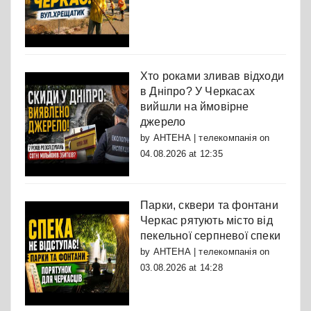
Хто роками зливав відходи
в Дніпро? У Черкасах
вийшли на ймовірне
джерело
by
АНТЕНА | телекомпанія
on
04.08.2026 at 12:35
Парки, сквери та фонтани
Черкас рятують місто від
пекельної серпневої спеки
by
АНТЕНА | телекомпанія
on
03.08.2026 at 14:28