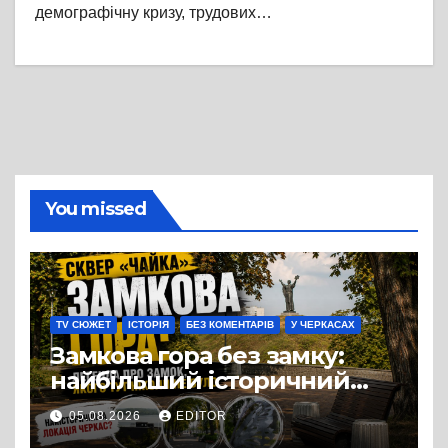
демографічну кризу, трудових…
You missed
TV СЮЖЕТ
ІСТОРІЯ
БЕЗ КОМЕНТАРІВ
У ЧЕРКАСАХ
Замкова гора без замку:
найбільший історичний
міф Черкас
05.08.2026
EDITOR