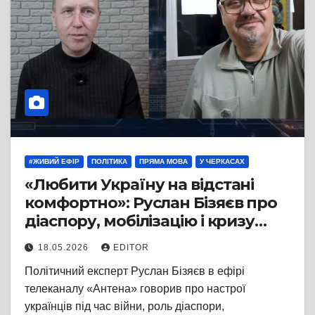
#ЖИВИЙ ЕФІР
ПОЛІТИКА
ПРЯМА МОВА
У ЧЕРКАСАХ
«Любити Україну на відстані
комфортно»: Руслан Бізяєв про
діаспору, мобілізацію і кризу
суспільства
18.05.2026
EDITOR
Політичний експерт Руслан Бізяєв в ефірі
телеканалу «Антена» говорив про настрої
українців під час війни, роль діаспори,