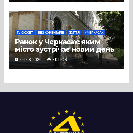
вулиці Надпільної
TV СЮЖЕТ
БЕЗ КОМЕНТАРІВ
ЖИТТЯ
У ЧЕРКАСАХ
Ранок у Черкасах: яким
місто зустрічає новий день
04.08.2026
EDITOR