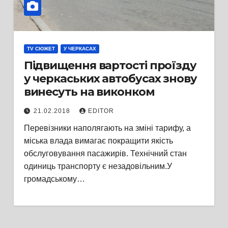
TV СЮЖЕТ
У ЧЕРКАСАХ
Підвищення вартості проїзду
у черкаських автобусах знову
винесуть на виконком
21.02.2018
EDITOR
Перевізники наполягають на зміні тарифу, а
міська влада вимагає покращити якість
обслуговування пасажирів. Технічний стан
одиниць транспорту є незадовільним.У
громадському…