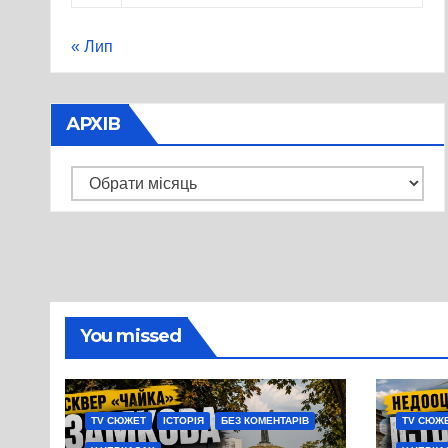
« Лип
АРХІВ
Архів
You missed
TV СЮЖЕТ
ІСТОРІЯ
БЕЗ КОМЕНТАРІВ
TV СЮЖ