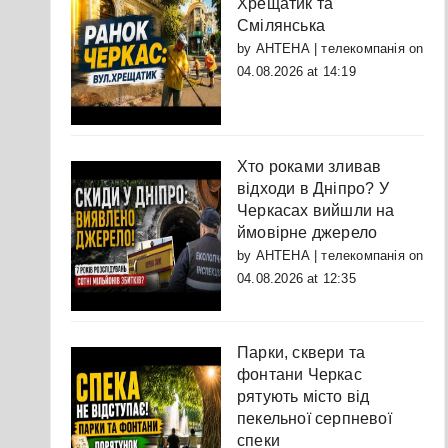
Хрещатик та
Смілянська
by
АНТЕНА | телекомпанія
on
04.08.2026 at 14:19
Хто роками зливав
відходи в Дніпро? У
Черкасах вийшли на
ймовірне джерело
by
АНТЕНА | телекомпанія
on
04.08.2026 at 12:35
Парки, сквери та
фонтани Черкас
рятують місто від
пекельної серпневої
спеки