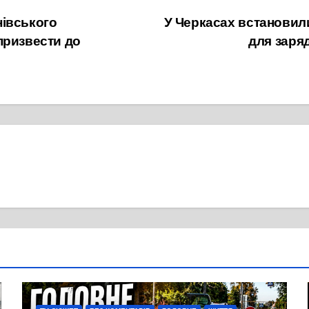
нівського
У Черкасах встановил
призвести до
для заря