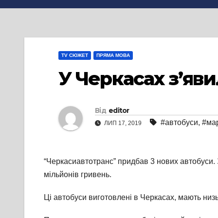
TV СЮЖЕТ
ПРЯМА МОВА
У Черкасах з’яви
Від
editor
#автобуси
,
#ма
ЛИП 17, 2019
“Черкасиавтотранс” придбав 3 нових автобуси. 
мільйонів гривень.
Ці автобуси виготовлені в Черкасах, мають низ