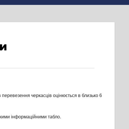
си
в перевезення черкасців оцінюється в близько 6
икими інформаційними табло.