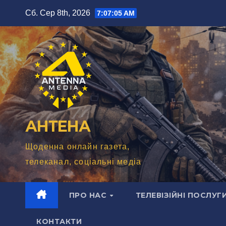
Перейти
Сб. Сер 8th, 2026
7:07:07 AM
до
вмісту
АНТЕНА
Щоденна онлайн газета,
телеканал, соціальні медіа
ПРО НАС
ТЕЛЕВІЗІЙНІ ПОСЛУГ
КОНТАКТИ