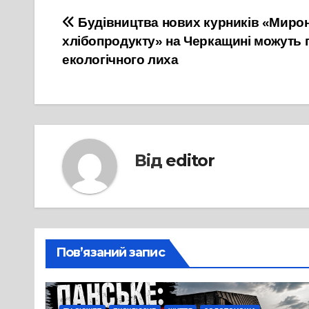
Навігація
Будівництва нових курників «Миро
хлібопродукту» на Черкащині можуть 
записів
екологічного лиха
Від
editor
Пов’язаний запис