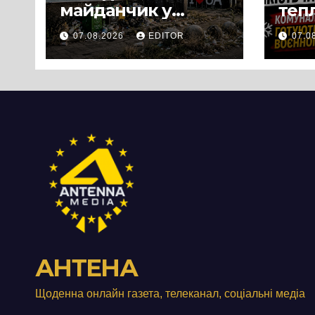
майданчик у
теп
Панському біля
вул
07.08.2026
EDITOR
07.0
Черкас
Свя
перетворився на
зат
занедбане
порі
сміттєзвалище
зап
тер
Вул
від
АНТЕНА
Щоденна онлайн газета, телеканал, соціальні медіа