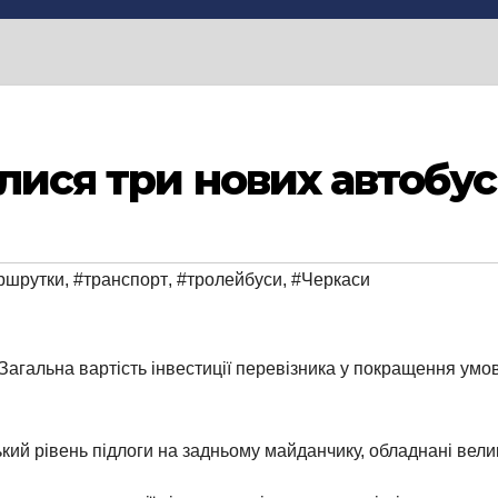
лися три нових автобу
ршрутки
,
#транспорт
,
#тролейбуси
,
#Черкаси
Загальна вартість інвестиції перевізника у покращення умо
ький рівень підлоги на задньому майданчику, обладнані вел