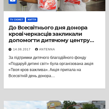
TV СЮЖЕТ
ЖИТТЯ
До Всесвітнього дня донора
крові черкасців закликали
допомогти дитячому центру
онкології
14.06.2017
ANTENNA
За підтримки дитячого благодійного фонду
«Подаруй дитині світ» була організована акція
«Твоя кров важлива». Акція припала на
Всесвітній день донора…