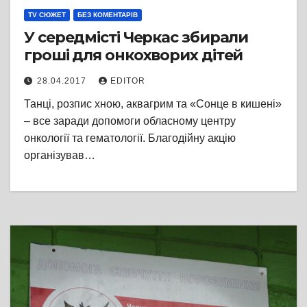
TV СЮЖЕТ
БЕЗ КОМЕНТАРІВ
У середмісті Черкас збирали
гроші для онкохворих дітей
28.04.2017
EDITOR
Танці, розпис хною, аквагрим та «Сонце в кишені»
– все заради допомоги обласному центру
онкології та гематології. Благодійну акцію
організував…