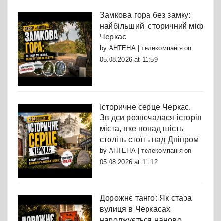
Замкова гора без замку:
найбільший історичний міф
Черкас
by
АНТЕНА | телекомпанія
on
05.08.2026 at 11:59
Історичне серце Черкас.
Звідси розпочалася історія
міста, яке понад шість
століть стоїть над Дніпром
by
АНТЕНА | телекомпанія
on
05.08.2026 at 11:12
Дорожнє танго: Як стара
вулиця в Черкасах
народжується наново