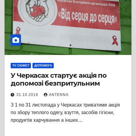
TV СЮЖЕТ
ДОПОМОГА
У Черкасах стартує акція по
допомозі безпритульним
31.10.2016
ANTENNA
З 1 по 31 листопада у Черкасах триватиме акція
по збору теплого одягу, взуття, засобів гігієни,
продуктів харчування а інших…