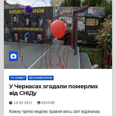
TV СЮЖЕТ
БЕЗ КОМЕНТАРІВ
У Черкасах згадали померлих
від СНІДу
19.05.2017
EDITOR
Кожну третю неділю травня весь світ відзначає