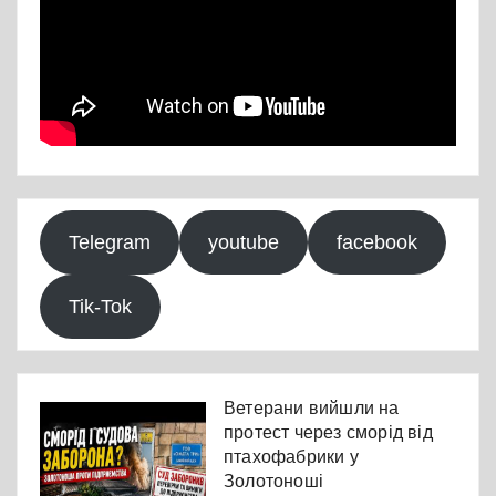
Telegram
youtube
facebook
Tik-Tok
Ветерани вийшли на
протест через сморід від
птахофабрики у
Золотоноші