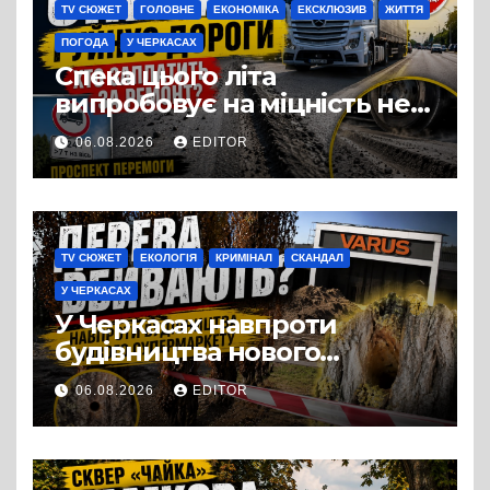
TV СЮЖЕТ
ГОЛОВНЕ
ЕКОНОМІКА
ЕКСКЛЮЗИВ
ЖИТТЯ
ПОГОДА
У ЧЕРКАСАХ
Спека цього літа
випробовує на міцність не
лише людей, а й дороги
06.08.2026
EDITOR
Черкас
TV СЮЖЕТ
ЕКОЛОГІЯ
КРИМІНАЛ
СКАНДАЛ
У ЧЕРКАСАХ
У Черкасах навпроти
будівництва нового
супермаркету VARUS на
06.08.2026
EDITOR
проспекті Перемоги всохли
дерева. І це навряд чи
можна назвати
випадковістю