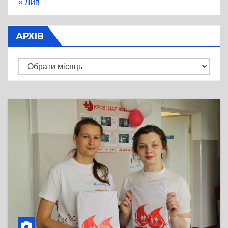
« Лип
АРХІВ
Архів