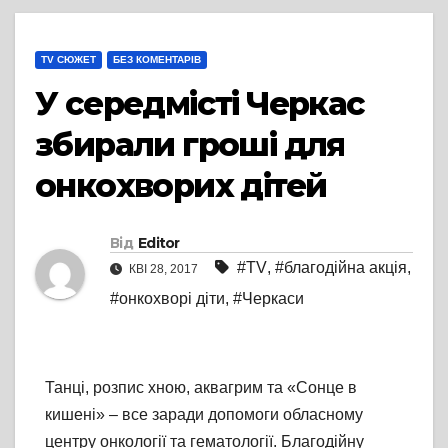
TV СЮЖЕТ
БЕЗ КОМЕНТАРІВ
У середмісті Черкас
збирали гроші для
онкохворих дітей
Від
Editor
#TV
,
#благодійна акція
,
КВІ 28, 2017
#онкохворі діти
,
#Черкаси
Танці, розпис хною, аквагрим та «Сонце в
кишені» – все заради допомоги обласному
центру онкології та гематології. Благодійну