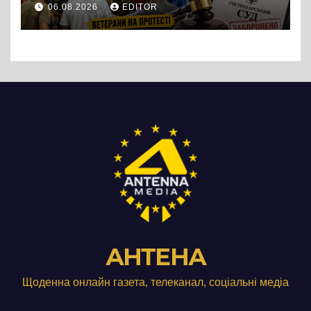
протест до стін
06.08.2026
EDITOR
підприємства ТОВ «Омега
Три», що займається
виробництвом м’яса птиці
АНТЕНА
Щоденна онлайн газета, телеканал, соціальні медіа