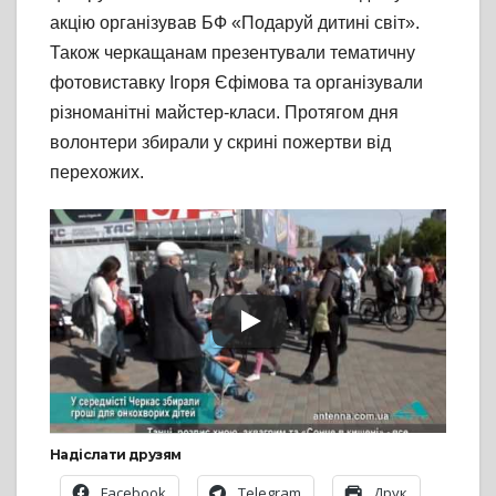
акцію організував БФ «Подаруй дитині світ».
Також черкащанам презентували тематичну
фотовиставку Ігоря Єфімова та організували
різноманітні майстер-класи. Протягом дня
волонтери збирали у скрині пожертви від
перехожих.
Надіслати друзям
Facebook
Telegram
Друк