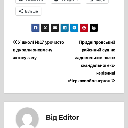
Більше
Навігація
У школі №17 урочисто
Придніпровський
відкрили оновлену
районний суд не
записів
актову залу
задовольнив позов
скандальної екс-
керівниці
«Черкасиобленерго»
Від
Editor