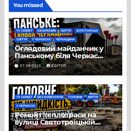
You missed
TV СЮЖЕТ
ЕКСКЛЮЗИВ
ЖИТТЯ
ЗОЛОТОНОША
СМІТТЯ
У ЧЕРКАСАХ
ЧЕРКАЩИНА
Оглядовий майданчик у
Панському біля Черкас
перетворився на занедбане
07.08.2026
EDITOR
сміттєзвалище
TV СЮЖЕТ
БЕЗ КОМЕНТАРІВ
ГОЛОВНЕ
ЖИТТЯ
У ЧЕРКАСАХ
Ремонт теплотраси на
вулиці Святотроїцькій
затягнувся порівняно із