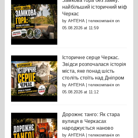
Замкова гора без замку:
найбільший історичний міф
Черкас
by
АНТЕНА | телекомпанія
on
05.08.2026 at 11:59
Історичне серце Черкас.
Звідси розпочалася історія
міста, яке понад шість
століть стоїть над Дніпром
by
АНТЕНА | телекомпанія
on
05.08.2026 at 11:12
Дорожнє танго: Як стара
вулиця в Черкасах
народжується наново
by
АНТЕНА | телекомпанія
on