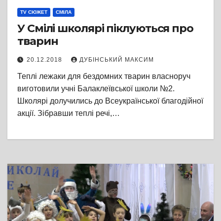
TV СЮЖЕТ
СМІЛА
У Смілі школярі піклуються про
тварин
20.12.2018
ДУБІНСЬКИЙ МАКСИМ
Теплі лежаки для бездомних тварин власноруч
виготовили учні Балаклеївської школи №2.
Школярі долучились до Всеукраїнської благодійної
акції. Зібравши теплі речі,…