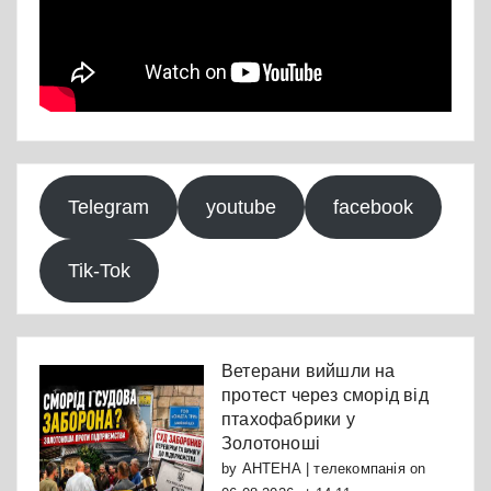
Telegram
youtube
facebook
Tik-Tok
Ветерани вийшли на
протест через сморід від
птахофабрики у
Золотоноші
by
АНТЕНА | телекомпанія
on