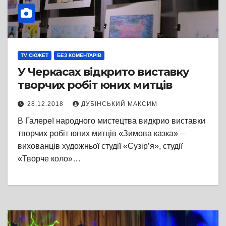
TV СЮЖЕТ
БЕЗ КОМЕНТАРІВ
У Черкасах відкрито виставку
творчих робіт юних митців
28.12.2018
ДУБІНСЬКИЙ МАКСИМ
В Галереї народного мистецтва видкрио виставки
творчих робіт юних митців «Зимова казка» –
вихованців художньої студії «Сузір’я», студії
«Творче коло»…