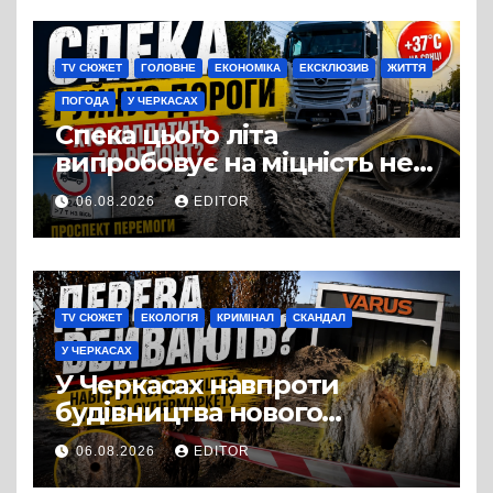
виробництвом м’яса птиці
TV СЮЖЕТ
ГОЛОВНЕ
ЕКОНОМІКА
ЕКСКЛЮЗИВ
ЖИТТЯ
ПОГОДА
У ЧЕРКАСАХ
Спека цього літа
випробовує на міцність не
лише людей, а й дороги
06.08.2026
EDITOR
Черкас
TV СЮЖЕТ
ЕКОЛОГІЯ
КРИМІНАЛ
СКАНДАЛ
У ЧЕРКАСАХ
У Черкасах навпроти
будівництва нового
супермаркету VARUS на
06.08.2026
EDITOR
проспекті Перемоги всохли