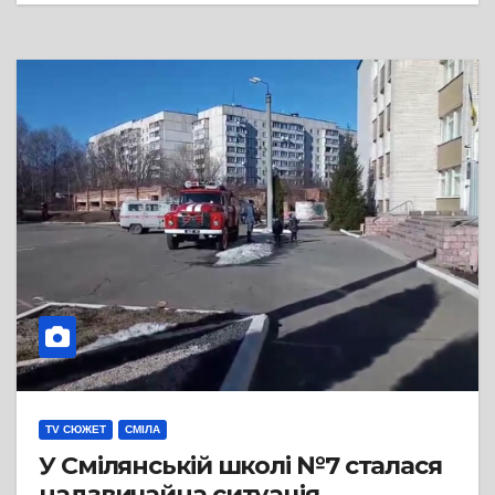
TV СЮЖЕТ
СМІЛА
У Смілянській школі №7 сталася
надзвичайна ситуація