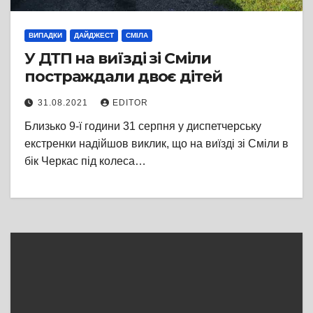
ВИПАДКИ
ДАЙДЖЕСТ
СМІЛА
У ДТП на виїзді зі Сміли
постраждали двоє дітей
31.08.2021
EDITOR
Близько 9-ї години 31 серпня у диспетчерську
екстренки надійшов виклик, що на виїзді зі Сміли в
бік Черкас під колеса…