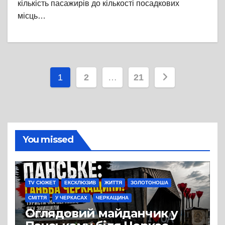
кількість пасажирів до кількості посадкових
місць…
Пагінація
1
2
…
21
записів
You missed
TV СЮЖЕТ
ЕКСКЛЮЗИВ
ЖИТТЯ
ЗОЛОТОНОША
СМІТТЯ
У ЧЕРКАСАХ
ЧЕРКАЩИНА
Оглядовий майданчик у