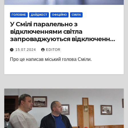
ГОЛОВНЕ
ДАЙДЖЕСТ
ОФІЦІЙНО
СМІЛА
У Смілі паралельно з
відключеннями світла
запроваджуються відключення
води
15.07.2024
EDITOR
Про це написав міський голова Сміли.