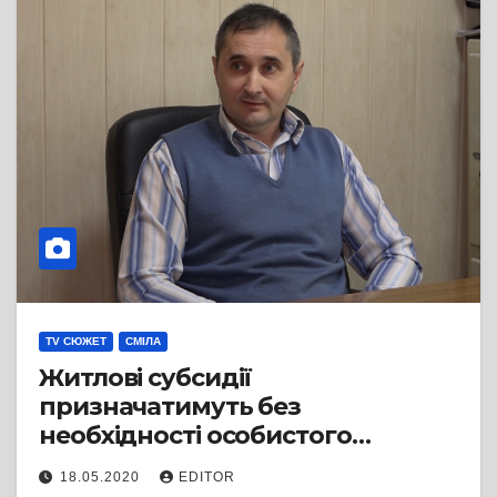
TV СЮЖЕТ
СМІЛА
Житлові субсидії
призначатимуть без
необхідності особистого
звернення
18.05.2020
EDITOR