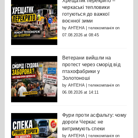
Хрещатик перекрито –
черкаські тепловики
готуються до важкої
воєнної зими
by
АНТЕНА | телекомпанія
on
07.08.2026 at 08:45
Ветерани вийшли на
протест через сморід від
птахофабрики у
Золотоноші
by
АНТЕНА | телекомпанія
on
06.08.2026 at 14:11
Фури проти асфальту: чому
дороги Черкас не
витримують спеки
by
АНТЕНА | телекомпанія
on