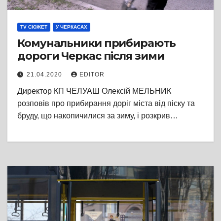
TV СЮЖЕТ
У ЧЕРКАСАХ
Комунальники прибирають
дороги Черкас після зими
21.04.2020
EDITOR
Директор КП ЧЕЛУАШ Олексій МЕЛЬНИК
розповів про прибирання доріг міста від піску та
бруду, що накопичилися за зиму, і розкрив…