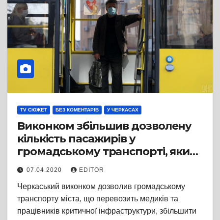
TV СЮЖЕТ
БЕЗ КОМЕНТАРІВ
У ЧЕРКАСАХ
Виконком збільшив дозволену
кількість пасажирів у
громадському транспорті, який
возить медиків
07.04.2020
EDITOR
Черкаський виконком дозволив громадському
транспорту міста, що перевозить медиків та
працівників критичної інфраструктури, збільшити