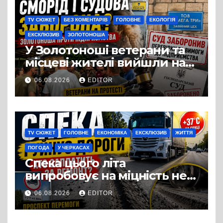
TV СЮЖЕТ
БЕЗ КОМЕНТАРІВ
ГОЛОВНЕ
ЕКОЛОГІЯ
ЕКСКЛЮЗИВ
ЗОЛОТОНОША
У Золотоноші ветерани та
місцеві жителі вийшли на
протест до стін
06.08.2026
EDITOR
підприємства ТОВ «Омега
Три», що займається
виробництвом м’яса птиці
TV СЮЖЕТ
ГОЛОВНЕ
ЕКОНОМІКА
ЕКСКЛЮЗИВ
ЖИТТЯ
ПОГОДА
У ЧЕРКАСАХ
Спека цього літа
випробовує на міцність не
лише людей, а й дороги
06.08.2026
EDITOR
Черкас