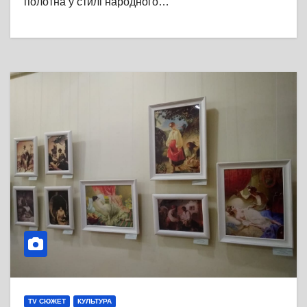
полотна у стилі народного…
TV СЮЖЕТ
КУЛЬТУРА