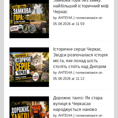
Замкова гора без замку:
найбільший історичний міф
Черкас
by
АНТЕНА | телекомпанія
on
05.08.2026 at 11:59
Історичне серце Черкас.
Звідси розпочалася історія
міста, яке понад шість
століть стоїть над Дніпром
by
АНТЕНА | телекомпанія
on
05.08.2026 at 11:12
Дорожнє танго: Як стара
вулиця в Черкасах
народжується наново
by
АНТЕНА | телекомпанія
on