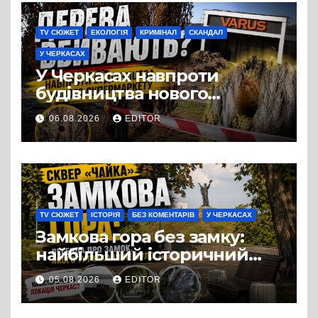
TV СЮЖЕТ
ЕКОЛОГІЯ
КРИМІНАЛ
СКАНДАЛ
У ЧЕРКАСАХ
У Черкасах навпроти
будівництва нового
супермаркету VARUS на
06.08.2026
EDITOR
проспекті Перемоги всохли
дерева. І це навряд чи
можна назвати
випадковістю
TV СЮЖЕТ
ІСТОРІЯ
БЕЗ КОМЕНТАРІВ
У ЧЕРКАСАХ
Замкова гора без замку:
найбільший історичний
міф Черкас
05.08.2026
EDITOR