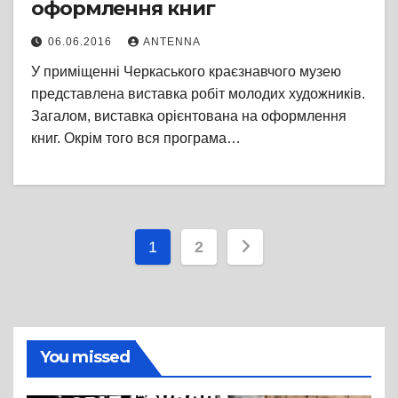
оформлення книг
06.06.2016
ANTENNA
У приміщенні Черкаського краєзнавчого музею
представлена виставка робіт молодих художників.
Загалом, виставка орієнтована на оформлення
книг. Окрім того вся програма…
Пагінація
1
2
записів
You missed