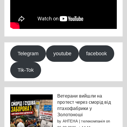
Telegram
youtube
facebook
Tik-Tok
Ветерани вийшли на
протест через сморід від
птахофабрики у
Золотоноші
by
АНТЕНА | телекомпанія
on