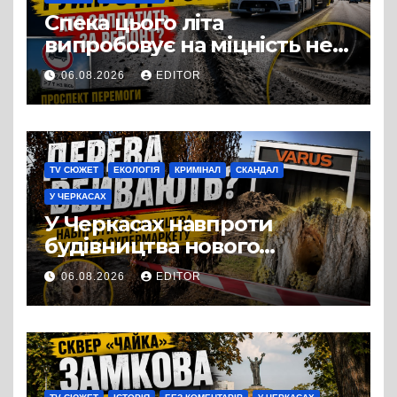
Спека цього літа
випробовує на міцність не
лише людей, а й дороги
06.08.2026
EDITOR
Черкас
TV СЮЖЕТ
ЕКОЛОГІЯ
КРИМІНАЛ
СКАНДАЛ
У ЧЕРКАСАХ
У Черкасах навпроти
будівництва нового
супермаркету VARUS на
06.08.2026
EDITOR
проспекті Перемоги всохли
дерева. І це навряд чи
можна назвати
випадковістю