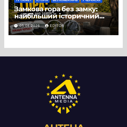
TV СЮЖЕТ
ІСТОРІЯ
БЕЗ КОМЕНТАРІВ
У ЧЕРКАСАХ
Замкова гора без замку:
найбільший історичний
міф Черкас
05.08.2026
EDITOR