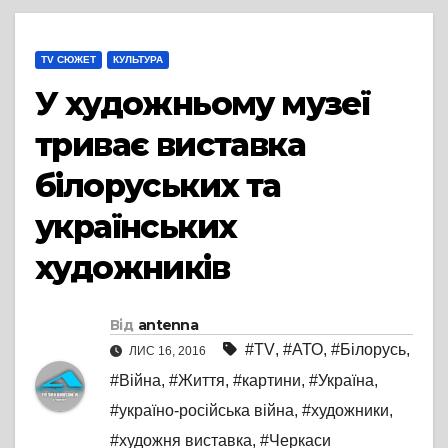
TV СЮЖЕТ
КУЛЬТУРА
У художньому музеї
триває виставка
білоруських та
українських
художників
Від
antenna
#TV
,
#АТО
,
#Білорусь
,
ЛИС 16, 2016
#Війна
,
#Життя
,
#картини
,
#Україна
,
#україно-російська війна
,
#художники
,
#художня виставка
,
#Черкаси