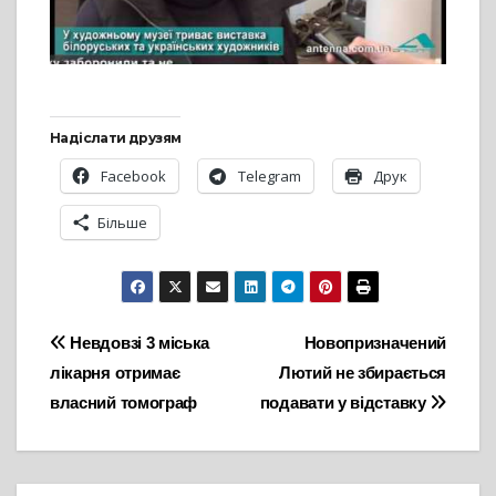
Надіслати друзям
Facebook
Telegram
Друк
Більше
Навігація
Невдовзі 3 міська
Новопризначений
лікарня отримає
Лютий не збирається
записів
власний томограф
подавати у відставку