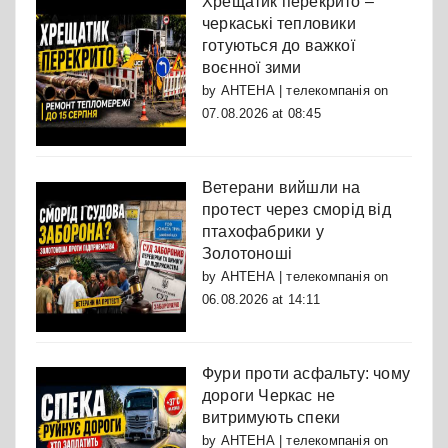
Хрещатик перекрито –
черкаські тепловики
готуються до важкої
воєнної зими
by
АНТЕНА | телекомпанія
on
07.08.2026 at 08:45
Ветерани вийшли на
протест через сморід від
птахофабрики у
Золотоноші
by
АНТЕНА | телекомпанія
on
06.08.2026 at 14:11
Фури проти асфальту: чому
дороги Черкас не
витримують спеки
by
АНТЕНА | телекомпанія
on