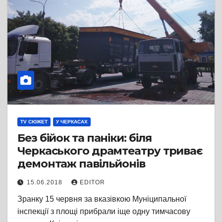
TV СЮЖЕТ
У ЧЕРКАСАХ
Без бійок та паніки: біля
Черкаського драмтеатру триває
демонтаж павільйонів
15.06.2018
EDITOR
Зранку 15 червня за вказівкою Муніципальної
інспекції з площі прибрали іще одну тимчасову