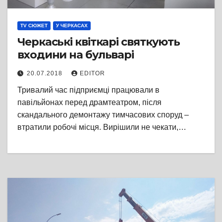
TV СЮЖЕТ
У ЧЕРКАСАХ
Черкаські квіткарі святкують
входини на бульварі
20.07.2018
EDITOR
Тривалий час підприємці працювали в
павільйонах перед драмтеатром, після
скандального демонтажу тимчасових споруд –
втратили робочі місця. Вирішили не чекати,…