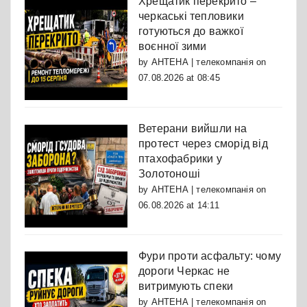
Хрещатик перекрито –
черкаські тепловики
готуються до важкої
воєнної зими
by
АНТЕНА | телекомпанія
on
07.08.2026 at 08:45
Ветерани вийшли на
протест через сморід від
птахофабрики у
Золотоноші
by
АНТЕНА | телекомпанія
on
06.08.2026 at 14:11
Фури проти асфальту: чому
дороги Черкас не
витримують спеки
by
АНТЕНА | телекомпанія
on