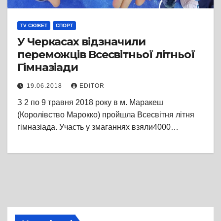
TV СЮЖЕТ
СПОРТ
У Черкасах відзначили
переможців Всесвітньої літньої
Гімназіади
19.06.2018
EDITOR
З 2 по 9 травня 2018 року в м. Маракеш
(Королівство Марокко) пройшла Всесвітня літня
гімназіада. Участь у змаганнях взяли4000…