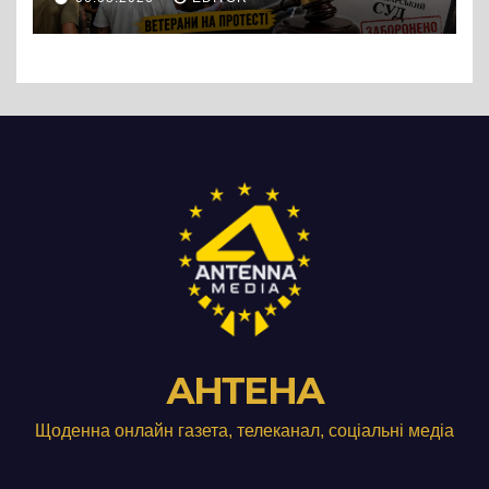
підприємства ТОВ «Омега
Три», що займається
виробництвом м’яса птиці
АНТЕНА
Щоденна онлайн газета, телеканал, соціальні медіа