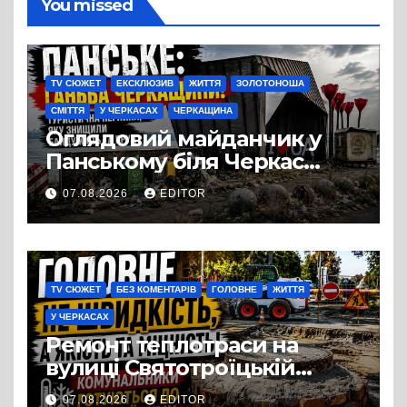
You missed
TV СЮЖЕТ
ЕКСКЛЮЗИВ
ЖИТТЯ
ЗОЛОТОНОША
СМІТТЯ
У ЧЕРКАСАХ
ЧЕРКАЩИНА
Оглядовий майданчик у
Панському біля Черкас
перетворився на занедбане
07.08.2026
EDITOR
сміттєзвалище
TV СЮЖЕТ
БЕЗ КОМЕНТАРІВ
ГОЛОВНЕ
ЖИТТЯ
У ЧЕРКАСАХ
Ремонт теплотраси на
вулиці Святотроїцькій
затягнувся порівняно із
07.08.2026
EDITOR