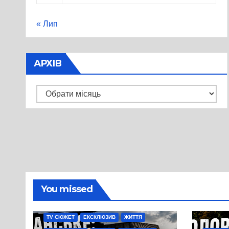
« Лип
АРХІВ
Архів
You missed
TV СЮЖЕТ
ЕКСКЛЮЗИВ
ЖИТТЯ