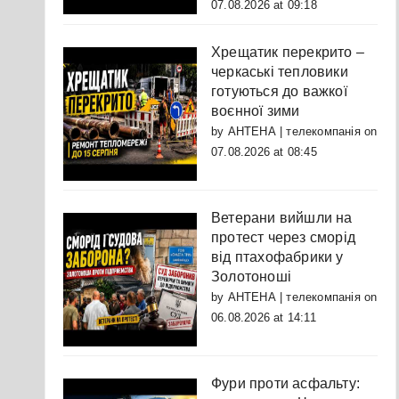
07.08.2026 at 09:18
Хрещатик перекрито –
черкаські тепловики
готуються до важкої
воєнної зими
by
АНТЕНА | телекомпанія
on
07.08.2026 at 08:45
Ветерани вийшли на
протест через сморід
від птахофабрики у
Золотоноші
by
АНТЕНА | телекомпанія
on
06.08.2026 at 14:11
Фури проти асфальту: