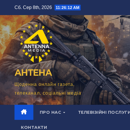
Перейти
Сб. Сер 8th, 2026
11:26:14 AM
до
вмісту
АНТЕНА
Щоденна онлайн газета,
телеканал, соціальні медіа
ПРО НАС
ТЕЛЕВІЗІЙНІ ПОСЛУГ
КОНТАКТИ