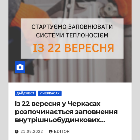
ДАЙДЖЕСТ
У ЧЕРКАСАХ
Із 22 вересня у Черкасах
розпочинається заповнення
внутрішньобудинкових
систем опалення теплоносієм
21.09.2022
EDITOR