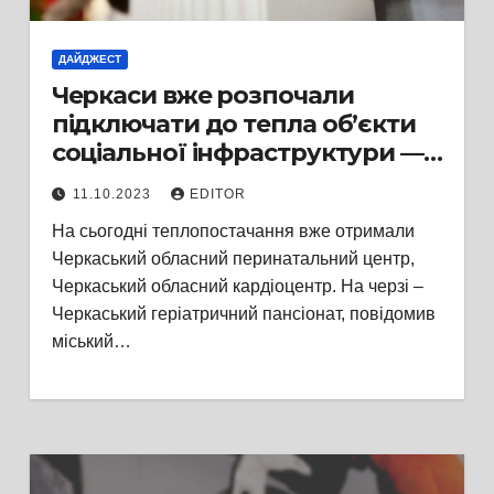
ДАЙДЖЕСТ
Черкаси вже розпочали
підключати до тепла об’єкти
соціальної інфраструктури —
лікарні, школи, садки, — за
11.10.2023
EDITOR
заявками їхніх керівників
На сьогодні теплопостачання вже отримали
Черкаський обласний перинатальний центр,
Черкаський обласний кардіоцентр. На черзі –
Черкаський геріатричний пансіонат, повідомив
міський…