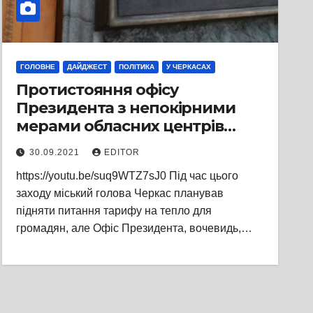
ГОЛОВНЕ
ДАЙДЖЕСТ
ПОЛІТИКА
У ЧЕРКАСАХ
Протистояння офісу
Президента з непокірними
мерами обласних центрів
розпочато: Анатолія
30.09.2021
EDITOR
Бондаренка не пустили на
https://youtu.be/suq9WTZ7sJ0 Під час цього
Засідання Конгресу місцевих
заходу міський голова Черкас планував
та регіональних влад при
підняти питання тарифу на тепло для
Президентові України
громадян, але Офіс Президента, вочевидь,…