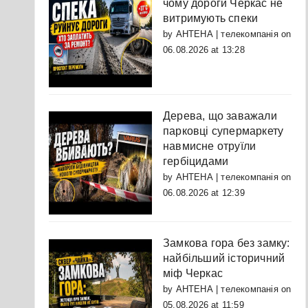
чому дороги Черкас не
витримують спеки
by
АНТЕНА | телекомпанія
on
06.08.2026 at 13:28
Дерева, що заважали
парковці супермаркету
навмисне отруїли
гербіцидами
by
АНТЕНА | телекомпанія
on
06.08.2026 at 12:39
Замкова гора без замку:
найбільший історичний
міф Черкас
by
АНТЕНА | телекомпанія
on
05.08.2026 at 11:59