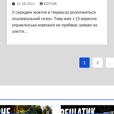
теплоносія із системи
31.08.2021
EDITOR
У середині жовтня в Черкасах розпочнеться
опалювальний сезон. Тому вже з 15 вересня
управлінська компанія не приймає заявки на
злиття…
Пагінаці
1
2
…
записів