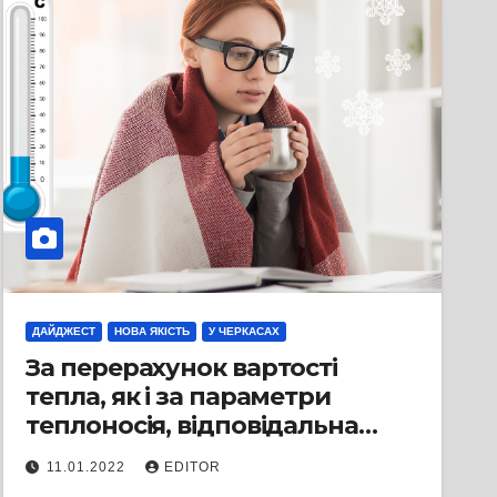
ДАЙДЖЕСТ
НОВА ЯКІСТЬ
У ЧЕРКАСАХ
За перерахунок вартості
тепла, як і за параметри
теплоносія, відповідальна
теплопостачальна організація
11.01.2022
EDITOR