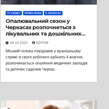
TV СЮЖЕТ
ПРЯМА МОВА
У ЧЕРКАСАХ
Опалювальний сезон у
Черкасах розпочнеться з
лікувальних та дошкільних
навчальних закладів —
04.10.2022
EDITOR
міський голова Анатолій
Міський голова повідомив у вранішньому
Бондаренко
стримі зі свого робочого кабінету 4 жовтня,
розпочинається опалення медичних закладів
та дитячих садочків Черкас.