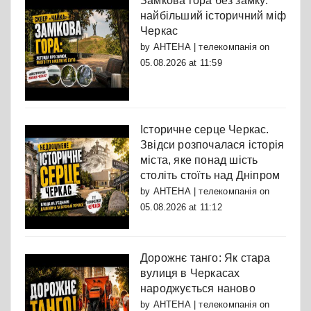
Замкова гора без замку:
найбільший історичний міф
Черкас
by
АНТЕНА | телекомпанія
on
05.08.2026 at 11:59
Історичне серце Черкас.
Звідси розпочалася історія
міста, яке понад шість
століть стоїть над Дніпром
by
АНТЕНА | телекомпанія
on
05.08.2026 at 11:12
Дорожнє танго: Як стара
вулиця в Черкасах
народжується наново
by
АНТЕНА | телекомпанія
on