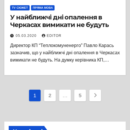
TV СЮЖЕТ
ПРЯМА МОВА
У найближчі дні опалення в
Черкасах вимикати не будуть
05.03.2020
EDITOR
Директор КП “Теплокомуненерго” Павло Карась
зазначив, що у найближчі дні опалення в Черкасах
вимикати не будуть. На думку керівника КП,…
Пагінація
1
2
…
5
записів