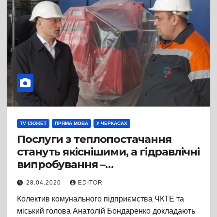
TV СЮЖЕТ
ПРЯМА МОВА
У ЧЕРКАСАХ
Послуги з теплопостачання
стануть якіснішими, а гідравлічні
випробування –
комфортнішими для черкащан,
28.04.2020
EDITOR
– Анатолій Бондаренко
Колектив комунального підприємства ЧКТЕ та
міський голова Анатолій Бондаренко докладають