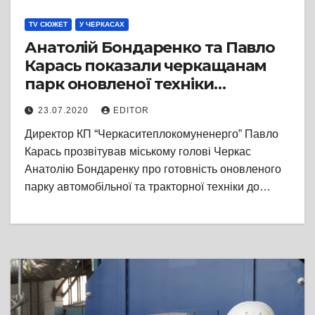
TV СЮЖЕТ
У ЧЕРКАСАХ
Анатолій Бондаренко та Павло
Карась показали черкащанам
парк оновленої техніки
тепловиків Черкас
23.07.2020
EDITOR
Директор КП “Черкаситеплокомуненерго” Павло
Карась прозвітував міському голові Черкас
Анатолію Бондаренку про готовність оновленого
парку автомобільної та тракторної техніки до…