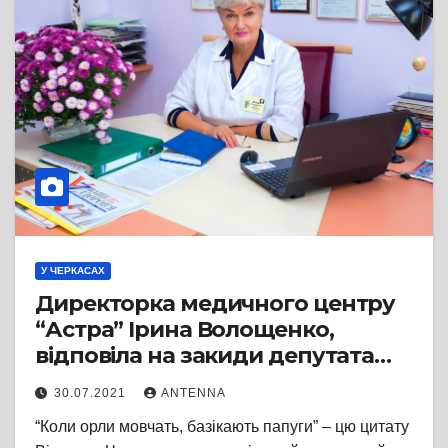
У ЧЕРКАСАХ
Директорка медичного центру
“Астра” Ірина Волощенко,
відповіла на закиди депутата
Карася, порівнявши його з
30.07.2021
ANTENNA
папугою з відомої цитати
“Коли орли мовчать, базікають папуги” – цю цитату
Черчилля