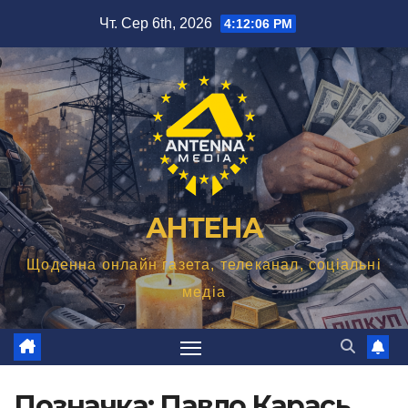
Перейти
Чт. Сер 6th, 2026
4:12:07 PM
до
вмісту
АНТЕНА
Щоденна онлайн газета, телеканал, соціальні
медіа
Позначка:
Павло Карась