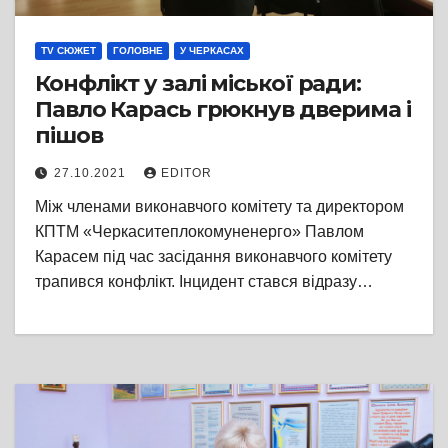
TV СЮЖЕТ
ГОЛОВНЕ
У ЧЕРКАСАХ
Конфлікт у залі міської ради:
Павло Карась грюкнув дверима і
пішов
27.10.2021
EDITOR
Між членами виконавчого комітету та директором
КПТМ «Черкаситеплокомуненерго» Павлом
Карасем під час засідання виконавчого комітету
трапився конфлікт. Інцидент стався відразу…