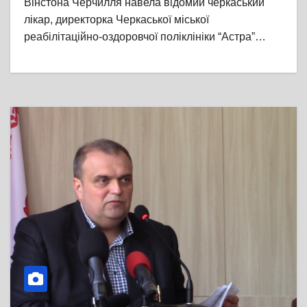
Вінстона Черчилля навела відомий черкаський
лікар, директорка Черкаської міської
реабілітаційно-оздоровчої поліклініки “Астра”…