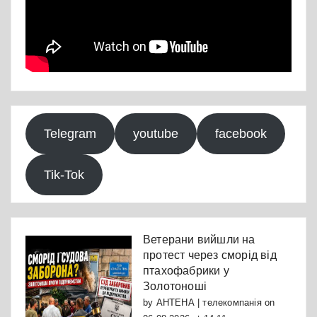
Telegram
youtube
facebook
Tik-Tok
Ветерани вийшли на
протест через сморід від
птахофабрики у
Золотоноші
by
АНТЕНА | телекомпанія
on