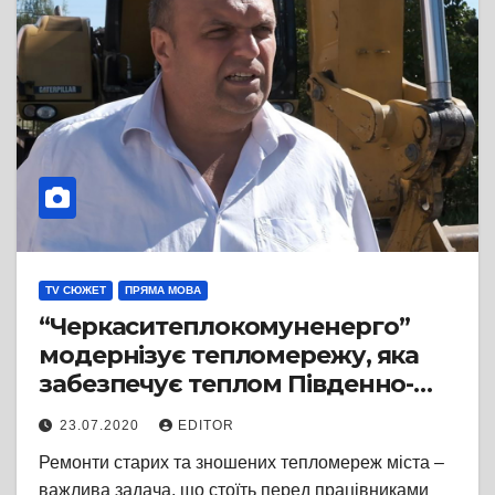
TV СЮЖЕТ
ПРЯМА МОВА
“Черкаситеплокомуненерго”
модернізує тепломережу, яка
забезпечує теплом Південно-
Західний мікрорайон
23.07.2020
EDITOR
Ремонти старих та зношених тепломереж міста –
важлива задача, що стоїть перед працівниками