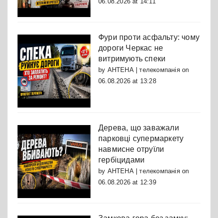
06.08.2026 at 14:11
Фури проти асфальту: чому
дороги Черкас не
витримують спеки
by
АНТЕНА | телекомпанія
on
06.08.2026 at 13:28
Дерева, що заважали
парковці супермаркету
навмисне отруїли
гербіцидами
by
АНТЕНА | телекомпанія
on
06.08.2026 at 12:39