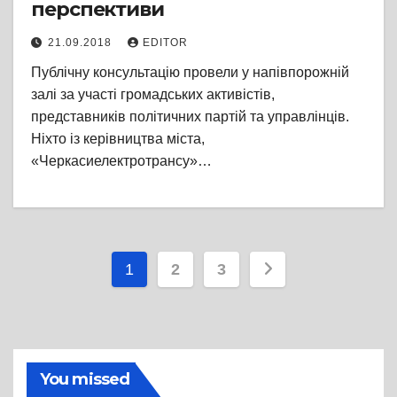
перспективи
21.09.2018
EDITOR
Публічну консультацію провели у напівпорожній
залі за участі громадських активістів,
представників політичних партій та управлінців.
Ніхто із керівництва міста,
«Черкасиелектротрансу»…
Пагінація
1
2
3
записів
You missed