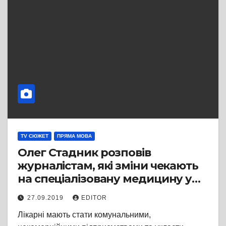
TV СЮЖЕТ
ПРЯМА МОВА
Олег Стадник розповів
журналістам, які зміни чекають
на спеціалізовану медицину у
2020 році
27.09.2019
EDITOR
Лікарні мають стати комунальними,