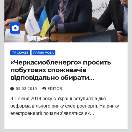
TV СЮЖЕТ
ПРЯМА МОВА
«Черкасиобленерго» просить
побутових споживачів
відповідально обирати
постачальника електроенергії
05.02.2019
EDITOR
З 1 січня 2019 року в Україні вступила в дію
реформа вільного ринку електроенергії. На ринку
електроенергії почали з’являтися як…