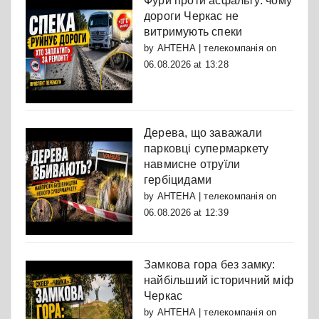
Фури проти асфальту: чому
дороги Черкас не
витримують спеки
by
АНТЕНА | телекомпанія
on
06.08.2026 at 13:28
Дерева, що заважали
парковці супермаркету
навмисне отруїли
гербіцидами
by
АНТЕНА | телекомпанія
on
06.08.2026 at 12:39
Замкова гора без замку:
найбільший історичний міф
Черкас
by
АНТЕНА | телекомпанія
on