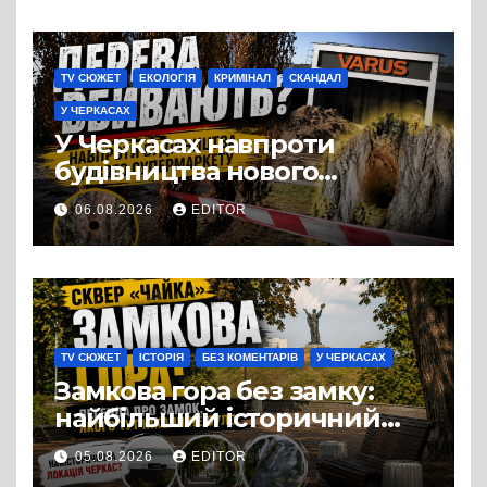
TV СЮЖЕТ
ЕКОЛОГІЯ
КРИМІНАЛ
СКАНДАЛ
У ЧЕРКАСАХ
У Черкасах навпроти
будівництва нового
супермаркету VARUS на
06.08.2026
EDITOR
проспекті Перемоги всохли
дерева. І це навряд чи
можна назвати
випадковістю
TV СЮЖЕТ
ІСТОРІЯ
БЕЗ КОМЕНТАРІВ
У ЧЕРКАСАХ
Замкова гора без замку:
найбільший історичний
міф Черкас
05.08.2026
EDITOR