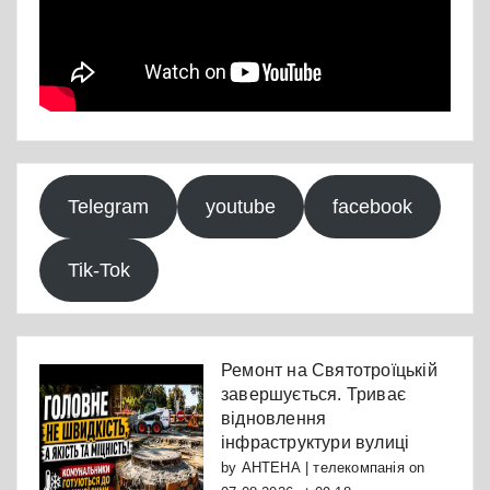
Telegram
youtube
facebook
Tik-Tok
Ремонт на Святотроїцькій
завершується. Триває
відновлення
інфраструктури вулиці
by
АНТЕНА | телекомпанія
on