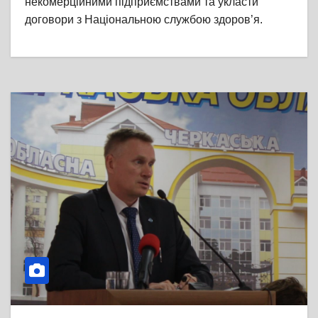
некомерційними підприємствами та укласти
договори з Національною службою здоров’я.