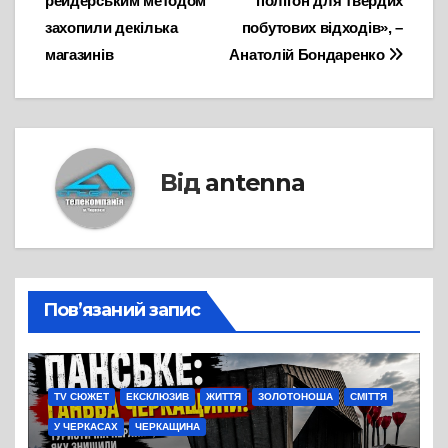
рейдерським методом
полігон для твердих
записів
захопили декілька
побутових відходів», –
магазинів
Анатолій Бондаренко
Від
antenna
Пов’язаний запис
TV СЮЖЕТ
ЕКСКЛЮЗИВ
ЖИТТЯ
ЗОЛОТОНОША
СМІТТЯ
У ЧЕРКАСАХ
ЧЕРКАЩИНА