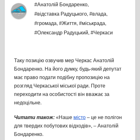
#Анатолій Бондаренко
,
#відставка Радуцького
,
#влада
,
#громада
,
#Життя
,
#міськрада
,
#Олександр Радуцький
,
#Черкаси
Таку позицію озвучив мер Черкас Анатолій
Бондаренко. На його думку, будь-який депутат
має право подати подібну пропозицію на
розгляд Черкаської міської ради. Проте
переходити на особистості він вважає за
недоцільне.
Читати також:
«Наше
місто
– це не полігон
для твердих побутових відходів», – Анатолій
Бондаренко.