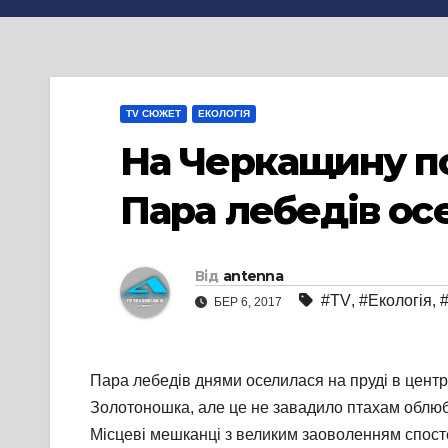
TV СЮЖЕТ
ЕКОЛОГІЯ
На Черкащину по
Пара лебедів ос
Від
antenna
#TV
,
#Екологія
,
БЕР 6, 2017
Пара лебедів днями оселилася на пруді в центр
Золотоношка, але це не завадило птахам облюбов
Місцеві мешканці з великим заоволенням спосте