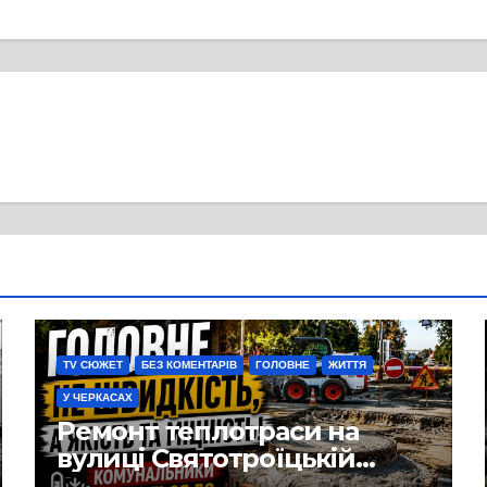
TV СЮЖЕТ
БЕЗ КОМЕНТАРІВ
ГОЛОВНЕ
ЖИТТЯ
У ЧЕРКАСАХ
Ремонт теплотраси на
вулиці Святотроїцькій
затягнувся порівняно із