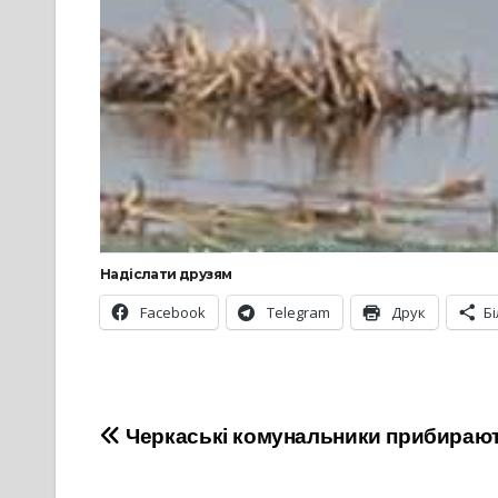
Надіслати друзям
Facebook
Telegram
Друк
Б
Навігація
Черкаські комунальники прибирають
записів