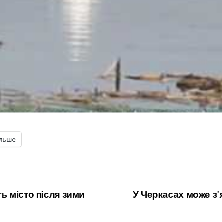
ільше
 місто після зими
У Черкасах може з᾽