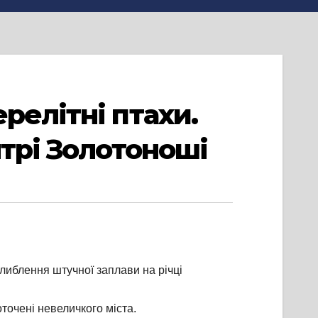
релітні птахи.
нтрі Золотоноші
либлення штучної заплави на річці
точені невеличкого міста.