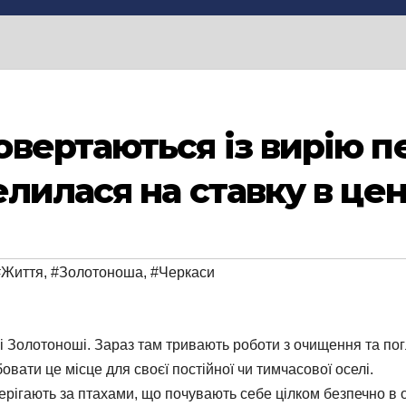
вертаються із вирію пе
елилася на ставку в це
#Життя
,
#Золотоноша
,
#Черкаси
і Золотоноші. Зараз там тривають роботи з очищення та пог
ати це місце для своєї постійної чи тимчасової оселі.
рігають за птахами, що почувають себе цілком безпечно в о