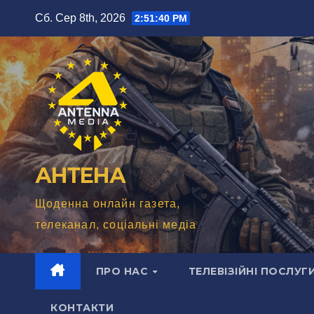
Перейти
Сб. Сер 8th, 2026
2:51:42 PM
до
вмісту
АНТЕНА
Щоденна онлайн газета,
телеканал, соціальні медіа
ПРО НАС
ТЕЛЕВІЗІЙНІ ПОСЛУГ
КОНТАКТИ