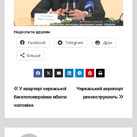
Надіслати друзям
Facebook
Telegram
Друк
Більше
Навігація
У квартирі черкаської
Черкаський аеропорт
багатоповерхівки вбили
реконструюють
записів
чоловіка