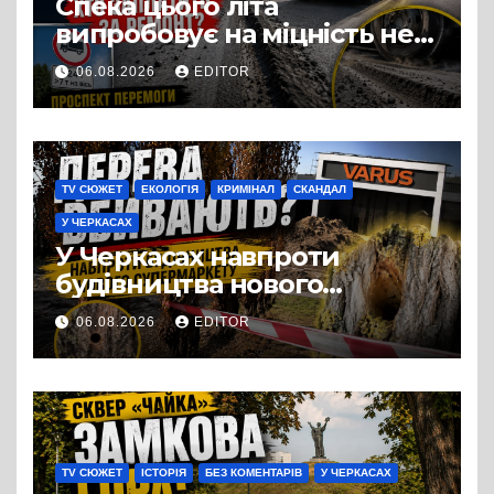
Спека цього літа
випробовує на міцність не
лише людей, а й дороги
06.08.2026
EDITOR
Черкас
TV СЮЖЕТ
ЕКОЛОГІЯ
КРИМІНАЛ
СКАНДАЛ
У ЧЕРКАСАХ
У Черкасах навпроти
будівництва нового
супермаркету VARUS на
06.08.2026
EDITOR
проспекті Перемоги всохли
дерева. І це навряд чи
можна назвати
випадковістю
TV СЮЖЕТ
ІСТОРІЯ
БЕЗ КОМЕНТАРІВ
У ЧЕРКАСАХ