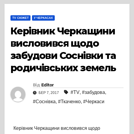
TV СЮЖЕТ
У ЧЕРКАСАХ
Керівник Черкащини
висловився щодо
забудови Соснівки та
родичівських земель
Від
Editor
#TV
,
#забудова
,
БЕР 7, 2017
#Соснівка
,
#Ткаченко
,
#Черкаси
Керівник Черкащини висловився щодо