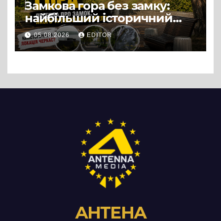
Замкова гора без замку:
найбільший історичний
міф Черкас
05.08.2026
EDITOR
АНТЕНА