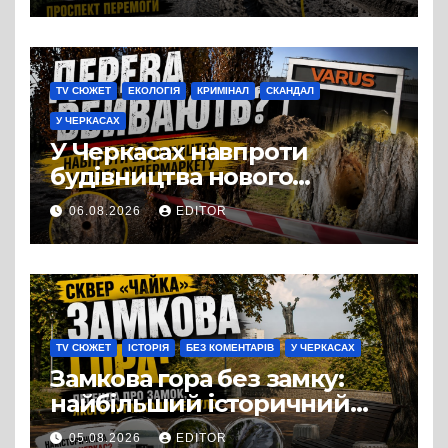
TV СЮЖЕТ
ЕКОЛОГІЯ
КРИМІНАЛ
СКАНДАЛ
У ЧЕРКАСАХ
У Черкасах навпроти
будівництва нового
супермаркету VARUS на
06.08.2026
EDITOR
проспекті Перемоги всохли
дерева. І це навряд чи
можна назвати
випадковістю
TV СЮЖЕТ
ІСТОРІЯ
БЕЗ КОМЕНТАРІВ
У ЧЕРКАСАХ
Замкова гора без замку:
найбільший історичний
міф Черкас
05.08.2026
EDITOR