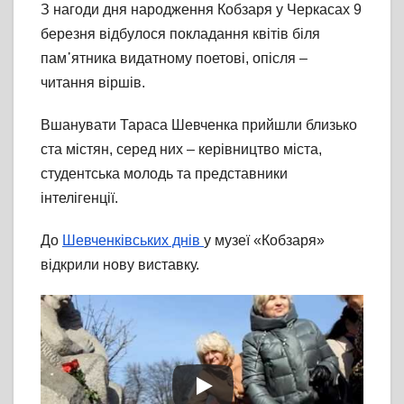
З нагоди дня народження Кобзаря у Черкасах 9
березня відбулося покладання квітів біля
пам᾽ятника видатному поетові, опісля –
читання віршів.
Вшанувати Тараса Шевченка прийшли близько
ста містян, серед них – керівництво міста,
студентська молодь та представники
інтелігенції.
До
Шевченківських днів
у музеї «Кобзаря»
відкрили нову виставку.