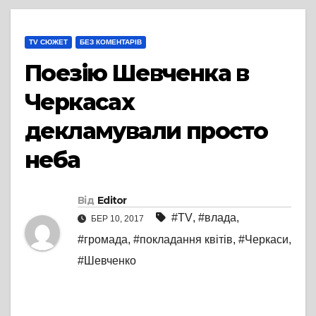
TV СЮЖЕТ
БЕЗ КОМЕНТАРІВ
Поезію Шевченка в
Черкасах
декламували просто
неба
Від
Editor
#TV
,
#влада
,
БЕР 10, 2017
#громада
,
#покладання квітів
,
#Черкаси
,
#Шевченко