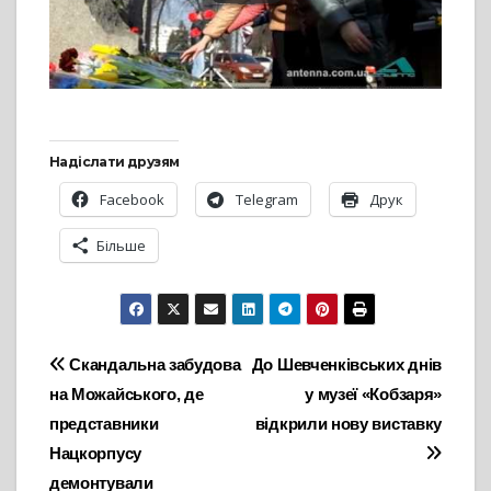
Надіслати друзям
Facebook
Telegram
Друк
Більше
Навігація
Скандальна забудова
До Шевченківських днів
на Можайського, де
у музеї «Кобзаря»
записів
представники
відкрили нову виставку
Нацкорпусу
демонтували