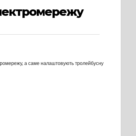
електромережу
ктромережу, а саме налаштовують тролейбусну