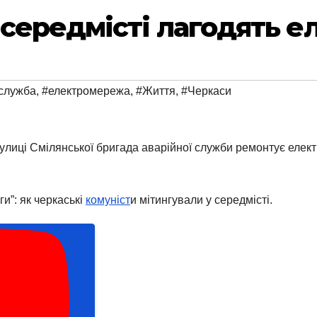
 середмісті лагодять 
служба
,
#електромережа
,
#Життя
,
#Черкаси
 вулиці Смілянської бригада аварійної служби ремонтує еле
и”: як черкаські
комуніст
и мітингували у середмісті.