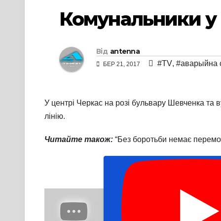
Комунальники у
Від
antenna
#TV
,
#аварыйна 
БЕР 21, 2017
У центрі Черкас на розі бульвару Шевченка та
лінію.
Читайте також:
“Без боротьби немає перемог