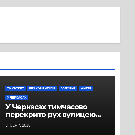
TV СЮЖЕТ
БЕЗ КОМЕНТАРІВ
ГОЛОВНЕ
ЖИТТЯ
У ЧЕРКАСАХ
У Черкасах тимчасово
перекрито рух вулицею
Хрещатик на перехресті з
СЕР 7, 2026
Грушевського через