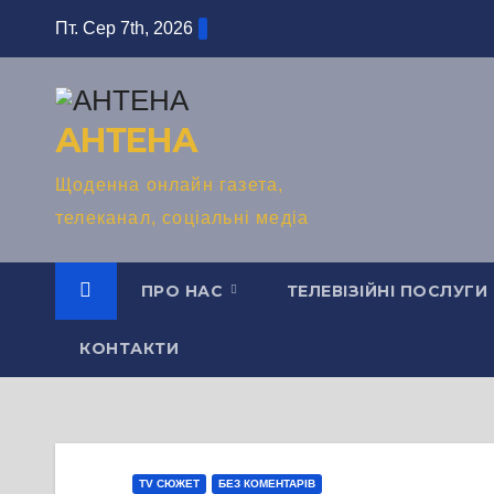
Перейти
Пт. Сер 7th, 2026
до
вмісту
АНТЕНА
Щоденна онлайн газета,
телеканал, соціальні медіа
ПРО НАС
ТЕЛЕВІЗІЙНІ ПОСЛУГИ
КОНТАКТИ
TV СЮЖЕТ
БЕЗ КОМЕНТАРІВ