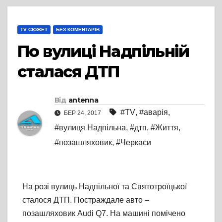
TV СЮЖЕТ
БЕЗ КОМЕНТАРІВ
По вулиці Надпільній
сталася ДТП
Від
antenna
#TV
,
#аварія
,
БЕР 24, 2017
#вулиця Надпільна
,
#дтп
,
#Життя
,
#позашляховик
,
#Черкаси
На розі вулиць Надпільної та Святотроїцької
сталося ДТП. Постраждале авто –
позашляховик Audi Q7. На машині помічено