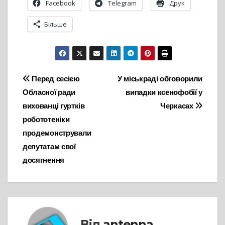
Facebook
Telegram
Друк
Більше
Навігація
Перед сесією
У міськраді обговорили
Обласної ради
випадки ксенофобії у
записів
вихованці гуртків
Черкасах
робототеніки
продемонстрували
депутатам свої
досягнення
Від
antenna