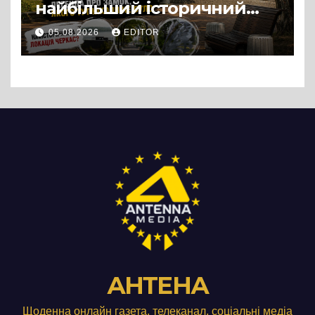
найбільший історичний
міф Черкас
05.08.2026
EDITOR
АНТЕНА
Щоденна онлайн газета, телеканал, соціальні медіа