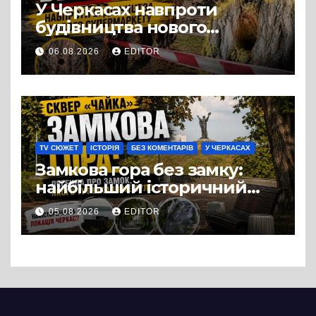
У Черкасах навпроти
будівництва нового
супермаркету VARUS на
06.08.2026
EDITOR
проспекті Перемоги всохли
дерева. І це навряд чи
можна назвати
випадковістю
TV СЮЖЕТ
ІСТОРІЯ
БЕЗ КОМЕНТАРІВ
У ЧЕРКАСАХ
Замкова гора без замку:
найбільший історичний
міф Черкас
05.08.2026
EDITOR