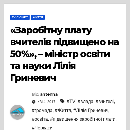
TV СЮЖЕТ
ЖИТТЯ
«Заробітну плату
вчителів підвищено на
50%», – міністр освіти
та науки Лілія
Гриневич
Від
antenna
#TV
,
#влада
,
#вчителі
,
КВІ 4, 2017
#громада
,
#Життя
,
#Лілія Гриневич
,
#освіта
,
#підвищення заробітної плати
,
#Черкаси