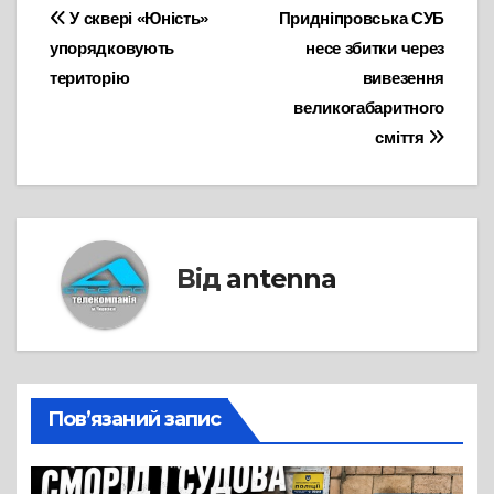
Навігація
У сквері «Юність»
Придніпровська СУБ
упорядковують
несе збитки через
записів
територію
вивезення
великогабаритного
сміття
Від
antenna
Пов’язаний запис