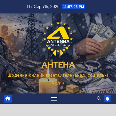
Перейти
Пт. Сер 7th, 2026
11:57:06 PM
до
вмісту
АНТЕНА
Щоденна онлайн газета, телеканал, соціальні
медіа