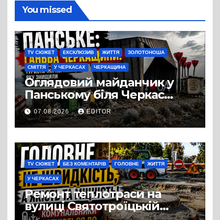
You missed
TV СЮЖЕТ
ЕКСКЛЮЗИВ
ЖИТТЯ
ЗОЛОТОНОША
СМІТТЯ
У ЧЕРКАСАХ
ЧЕРКАЩИНА
Оглядовий майданчик у
Панському біля Черкас
перетворився на занедбане
07.08.2026
EDITOR
сміттєзвалище
TV СЮЖЕТ
БЕЗ КОМЕНТАРІВ
ГОЛОВНЕ
ЖИТТЯ
У ЧЕРКАСАХ
Ремонт теплотраси на
вулиці Святотроїцькій
затягнувся порівняно із