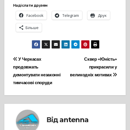
Надіслати друзям
Facebook
Telegram
Друк
Більше
Навігація
У Черкасах
Сквер «Юність»
продовжать
прикрасили у
записів
демонтувати незаконні
великодніх мотивах
тимчасові споруди
Від
antenna