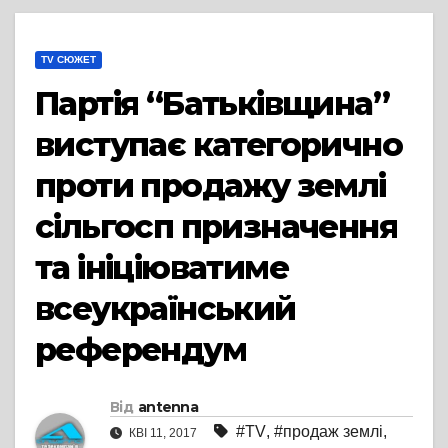
TV СЮЖЕТ
Партія “Батьківщина”
виступає категорично
проти продажу землі
сільгосп призначення
та ініціюватиме
всеукраїнський
референдум
Від
antenna
#TV
,
#продаж землі
,
КВІ 11, 2017