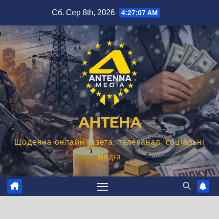
Перейти
Сб. Сер 8th, 2026
4:27:08 AM
до
вмісту
АНТЕНА
Щоденна онлайн газета, телеканал, соціальні
медіа