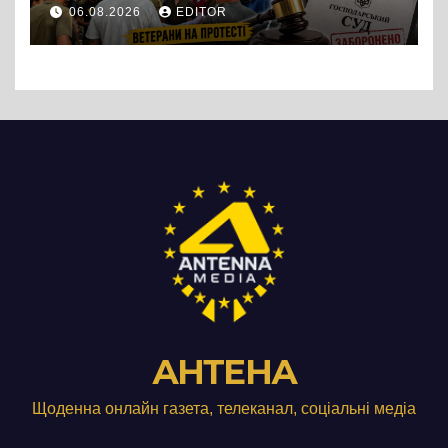
протест до стін
06.08.2026
EDITOR
підприємства ТОВ «Омега
Три», що займається
виробництвом м’яса птиці
АНТЕНА
Щоденна онлайн газета, телеканал, соціальні медіа