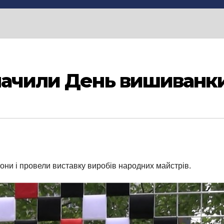
значили День вишиванк
зони і провели виставку виробів народних майстрів.