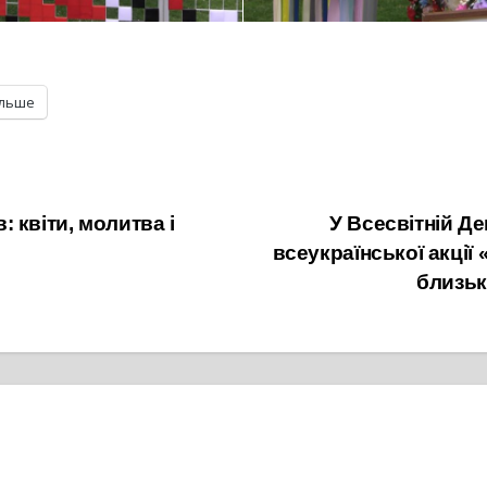
ільше
 квіти, молитва і
У Всесвітній Д
всеукраїнської акції
близьк