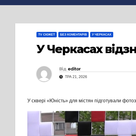
TV СЮЖЕТ
БЕЗ КОМЕНТАРІВ
У ЧЕРКАСАХ
У Черкасах від
Від
editor
ТРА 21, 2026
У сквері «Юність» для містян підготували фото