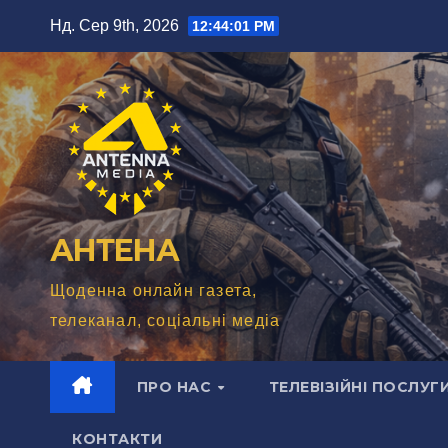
Перейти
Нд. Сер 9th, 2026
12:44:03 PM
до
вмісту
АНТЕНА
Щоденна онлайн газета,
телеканал, соціальні медіа
ПРО НАС
ТЕЛЕВІЗІЙНІ ПОСЛУГ
КОНТАКТИ