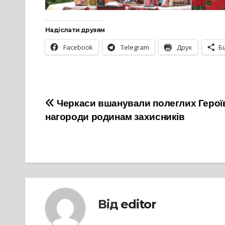
Надіслати друзям
Facebook
Telegram
Друк
Б
Навігація
Черкаси вшанували полеглих Героїв:
нагороди родинам захисників
записів
Від
editor