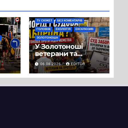
TV СЮЖЕТ
БЕЗ КОМЕНТАРІВ
ГОЛОВНЕ
ЕКОЛОГІЯ
ЕКСКЛЮЗИВ
ЗОЛОТОНОША
У Золотоноші
ветерани та
місцеві жителі
06.08.2026
EDITOR
вийшли на
протест до стін
підприємства ТОВ
«Омега Три», що
займається
виробництвом
м’яса птиці