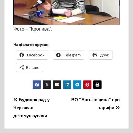
Фото – “Кропива”.
Надіслати друзям
Facebook
Telegram
Друк
Більше
Навігація
Будинок рад у
ВО “Батьківщина” про
Черкасах
тарифи
записів
декомунізували