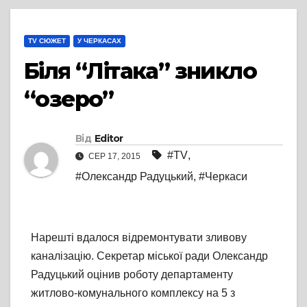
TV СЮЖЕТ
У ЧЕРКАСАХ
Біля “Літака” зникло
“озеро”
Від
Editor
#TV
,
СЕР 17, 2015
#Олександр Радуцький
,
#Черкаси
Нарешті вдалося відремонтувати зливову
каналізацію. Секретар міської ради Олександр
Радуцький оцінив роботу департаменту
житлово-комунального комплексу на 5 з