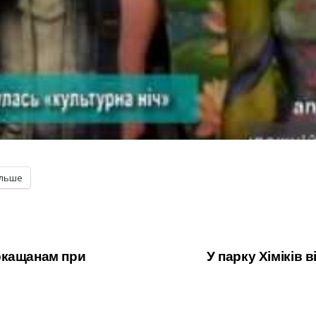
ільше
ркащанам при
У парку Хіміків