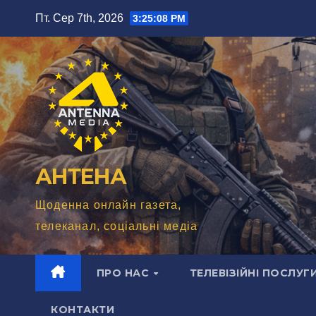
Перейти
Пт. Сер 7th, 2026
3:25:10 PM
до
вмісту
АНТЕНА
Щоденна онлайн газета,
телеканал, соціальні медіа
ПРО НАС
ТЕЛЕВІЗІЙНІ ПОСЛУГ
КОНТАКТИ