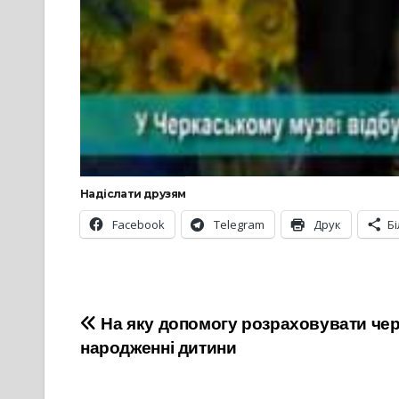
Надіслати друзям
Facebook
Telegram
Друк
Б
Навігація
На яку допомогу розраховувати че
народженні дитини
записів