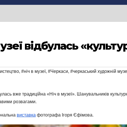
зеї відбулась «культур
истецтво
,
#ніч в музеї
,
#Черкаси
,
#черкаський художній муз
улась вже традиційна «Ніч в музеї». Шанувальників культу
авими розвагами.
сональна
виставка
фотографа Ігоря Єфімова.