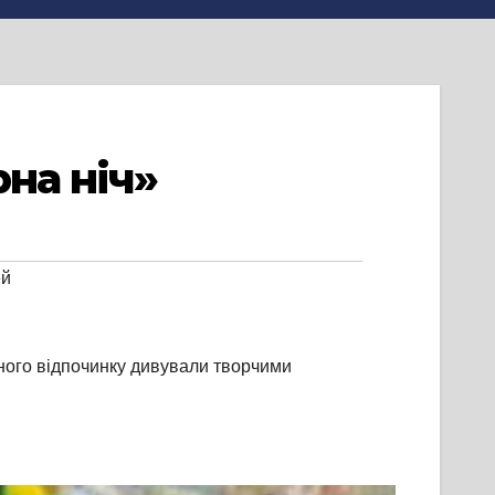
на ніч»
ей
рного відпочинку дивували творчими