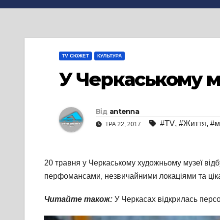
TV СЮЖЕТ
КУЛЬТУРА
У Черкаському му
Від
antenna
#TV
,
#Життя
,
#м
ТРА 22, 2017
20 травня у Черкаському художньому музеї відб
перфомансами, незвичайними локаціями та цік
Читайте також:
У Черкасах відкрилась пер