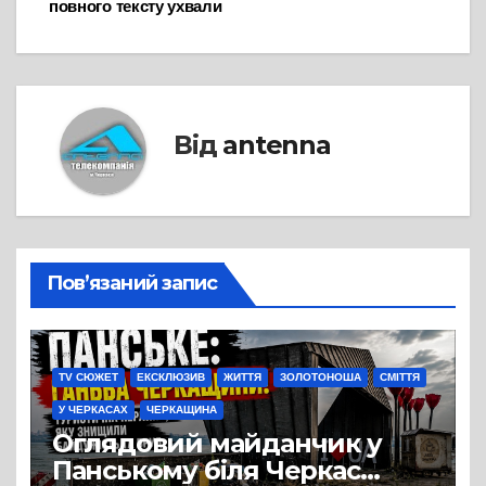
повного тексту ухвали
Від
antenna
Пов’язаний запис
TV СЮЖЕТ
ЕКСКЛЮЗИВ
ЖИТТЯ
ЗОЛОТОНОША
СМІТТЯ
У ЧЕРКАСАХ
ЧЕРКАЩИНА
Оглядовий майданчик у
Панському біля Черкас