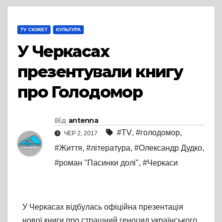
TV СЮЖЕТ
КУЛЬТУРА
У Черкасах
презентували книгу
про Голодомор
Від
antenna
#TV
,
#голодомор
,
ЧЕР 2, 2017
#Життя
,
#література
,
#Олександр Дудко
,
#роман "Пасинки долі"
,
#Черкаси
У Черкасах відбулась офіційна презентація
нової книги про страшний геноцид українського