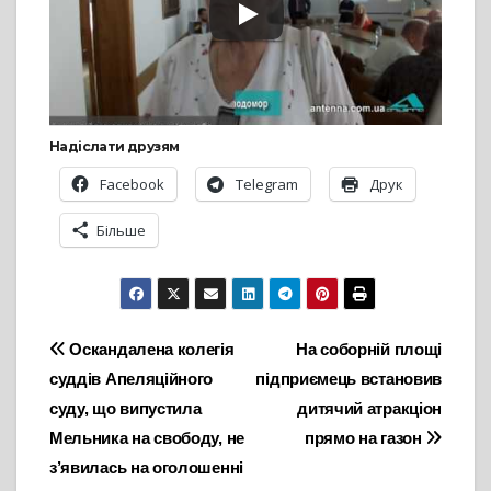
Надіслати друзям
Facebook
Telegram
Друк
Більше
Навігація
Оскандалена колегія
На соборній площі
суддів Апеляційного
підприємець встановив
записів
суду, що випустила
дитячий атракціон
Мельника на свободу, не
прямо на газон
з’явилась на оголошенні