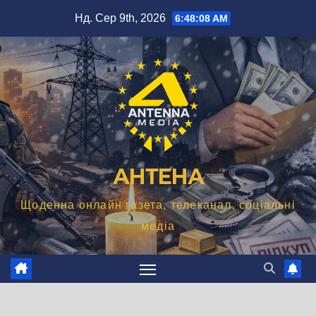
Перейти
Нд. Сер 9th, 2026
6:48:09 AM
до
вмісту
АНТЕНА
Щоденна онлайн газета, телеканал, соціальні
медіа