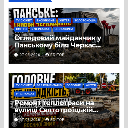
TV СЮЖЕТ
ЕКСКЛЮЗИВ
ЖИТТЯ
ЗОЛОТОНОША
СМІТТЯ
У ЧЕРКАСАХ
ЧЕРКАЩИНА
Оглядовий майданчик у
Панському біля Черкас
перетворився на занедбане
07.08.2026
EDITOR
сміттєзвалище
TV СЮЖЕТ
БЕЗ КОМЕНТАРІВ
ГОЛОВНЕ
ЖИТТЯ
У ЧЕРКАСАХ
Ремонт теплотраси на
вулиці Святотроїцькій
затягнувся порівняно із
07.08.2026
EDITOR
запланованими термінами.