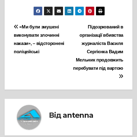
Навігація
«Ми були змушені
Підозрюваний в
виконувати злочинні
організації вбивства
записів
накази», – відсторонені
журналіста Василя
поліцейські
Сергієнка Вадим
Мельник продовжить
перебувати під вартою
Від
antenna