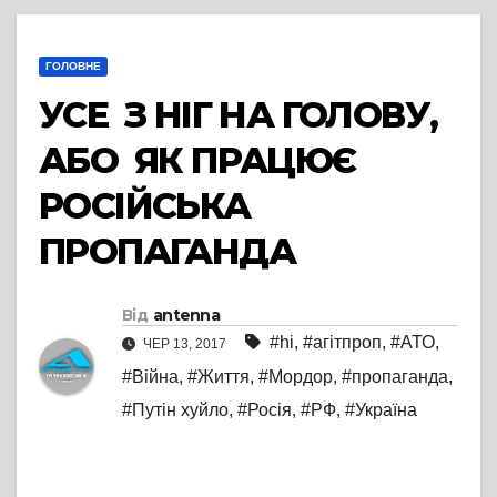
ГОЛОВНЕ
УСЕ З НІГ НА ГОЛОВУ,
АБО ЯК ПРАЦЮЄ
РОСІЙСЬКА
ПРОПАГАНДА
Від
antenna
#hi
,
#агітпроп
,
#АТО
,
ЧЕР 13, 2017
#Війна
,
#Життя
,
#Мордор
,
#пропаганда
,
#Путін хуйло
,
#Росія
,
#РФ
,
#Україна