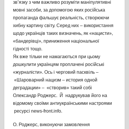
зв’язку з чим важливо розуміти маніпулятивні
мовні засоби, за допомогою яких російська
пропаганда фальшує реальність, створюючи
хибну картину світу. Серед них – використання
щодо українців таких визначень, як «нацисти»,
«бандерівці», приниження національної
гідності тощо.
Як вже тільки не намагаються при цьому
дошкулити українцям проплачені російські
«журналісти». Ось і черговий пасквіль –
«Шароварний нацизм – история одной
деградации» – «створив» такий собі
Олександр Роджерс. Й надрукував його на
відомому своїми антиукраїнськими настроями
ресурсі news-front.info.
О. Роджерс, виконуючи замовлення