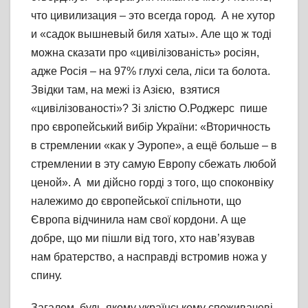
что цивилизация – это всегда город. А не хутор
и «садок вышневый биля хаты». Але що ж тоді
можна сказати про «цивілізованість» росіян,
адже Росія – на 97% глухі села, ліси та болота.
Звідки там, на межі із Азією, взятися
«цивілізованості»? Зі злістю О.Роджерс пише
про європейський вибір України: «Вторичность
в стремлении «как у Эуропе», а ещё больше – в
стремлении в эту самую Европу сбежать любой
ценой». А ми дійсно горді з того, що споконвіку
належимо до європейської спільноти, що
Європа відчинила нам свої кордони. А ще
добре, що ми пішли від того, хто нав’язував
нам братерство, а насправді встромив ножа у
спину.
Загалом, будь-якому українському споживачеві