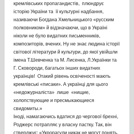
кремлівських пропагандистів, плюндрує
історію України та її культурні надбання,
називаючи Богдана Хмельницького «русским
полковником» й відзначаючи, що в Україні
ніколи не було видатних письменників,
композиторів, вчених. Ну не знає людина історії
світової літератури й культури, до якої увійшли
імена Т.Шевченка та М. Лисенка, Л.Українки та
Г. Сковороди, багатьох інших видатних
українців! Отакий рівень освіченості мають
кремлівські «писаки». А українці для цього
«недожурналіста» лише «нищие,
холопствующие и пресмыкающиеся
свидомиты.»
Іноді, намагаючись вдатися до чергової брехні,
Роджерс потрапляє у власну пастку. Так, він
стверджує: «Укрорагули никак не могут понять,