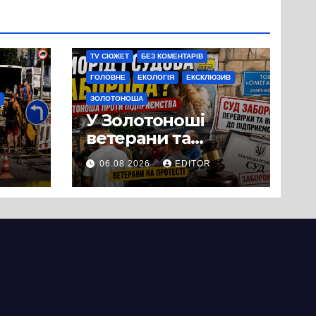
TV СЮЖЕТ
БЕЗ КОМЕНТАРІВ
ГОЛОВНЕ
ЕКОЛОГІЯ
ЕКСКЛЮЗИВ
ЗОЛОТОНОША
У Золотоноші
ветерани та
місцеві жителі
06.08.2026
EDITOR
вийшли на
протест до стін
підприємства ТОВ
«Омега Три», що
займається
виробництвом
м’яса птиці