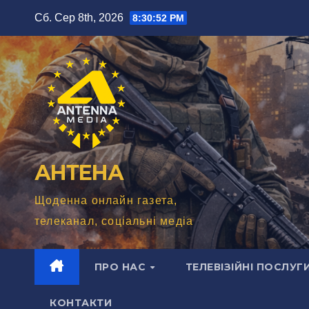
Перейти
Сб. Сер 8th, 2026
8:30:54 PM
до
вмісту
АНТЕНА
Щоденна онлайн газета,
телеканал, соціальні медіа
ПРО НАС
ТЕЛЕВІЗІЙНІ ПОСЛУГ
КОНТАКТИ