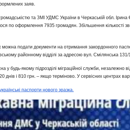
оформлених заяв.
з громадськістю та ЗМІ УДМС України в Черкаській обл. Ірин
лося по оформлення 7935 громадян. Збільшення кількості зв
ж можна подати документи на отримання закордонного паспо
вському районному відділі за адресою вул. Смілянська 131/
 у будь-якому підрозділі міграційної служби, незалежно ві
0 днів і 810 грн. – якщо терміново. У сервісних центрах вар
українські паспорти нового зразка.