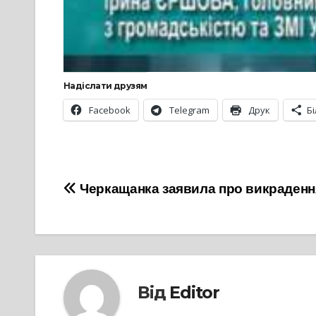
Надіслати друзям
Facebook
Telegram
Друк
Б
Навігація
Черкащанка заявила про викраденн
записів
Від
Editor