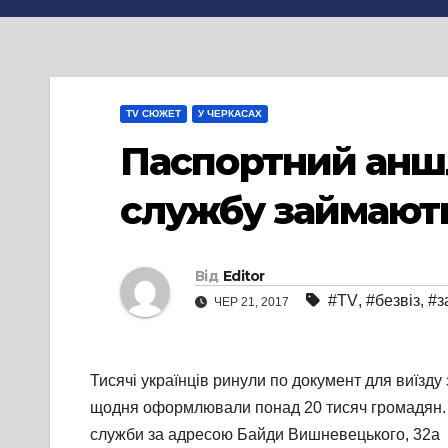
TV СЮЖЕТ
У ЧЕРКАСАХ
Паспортний аншл
службу займають 
Від
Editor
#TV
,
#безвіз
,
#з
ЧЕР 21, 2017
Тисячі українців ринули по документ для виїзду
щодня оформлювали понад 20 тисяч громадян. Н
служби за адресою Байди Вишневецького, 32а жи