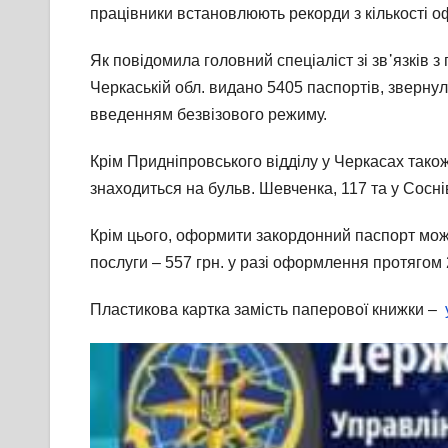
працівники встановлюють рекорди з кількості 
Як повідомила головний спеціаліст зі зв᾽язків 
Черкаській обл. видано 5405 паспортів, зверну
введенням безвізового режиму.
Крім Придніпровського відділу у Черкасах тако
знаходиться на бульв. Шевченка, 117 та у Сосні
Крім цього, оформити закордонний паспорт можна
послуги – 557 грн. у разі оформлення протягом 2
Пластикова картка замість паперової книжки –