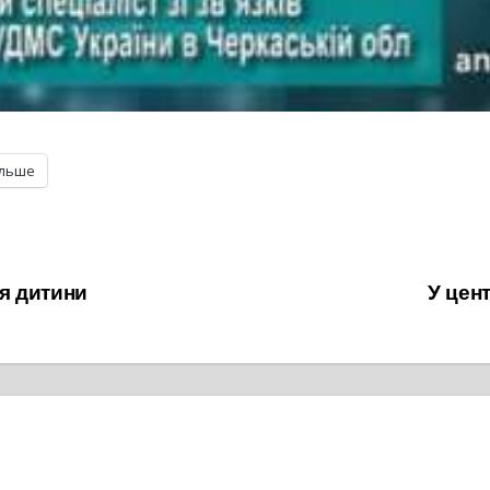
ільше
я дитини
У цен