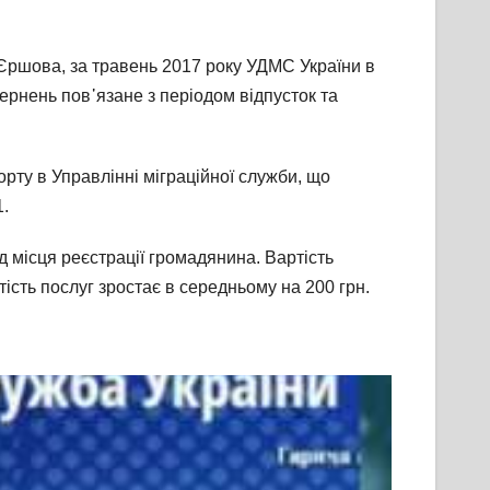
а Єршова, за травень 2017 року УДМС України в
ернень пов᾽язане з періодом відпусток та
рту в Управлінні міграційної служби, що
1.
д місця реєстрації громадянина. Вартість
тість послуг зростає в середньому на 200 грн.