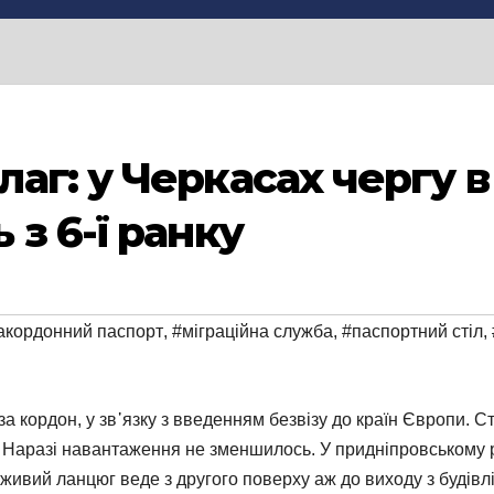
аг: у Черкасах чергу в
з 6-ї ранку
акордонний паспорт
,
#міграційна служба
,
#паспортний стіл
,
 за кордон, у зв᾽язку з введенням безвізу до країн Європи. 
аразі навантаження не зменшилось. У придніпровському ра
вий ланцюг веде з другого поверху аж до виходу з будівлі.