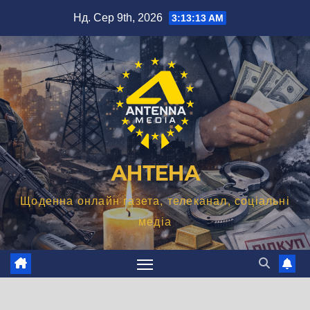
Перейти
Нд. Сер 9th, 2026
3:13:14 AM
до
вмісту
АНТЕНА
Щоденна онлайн газета, телеканал, соціальні
медіа