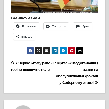
Надіслати друзям
Facebook
Telegram
Друк
Більше
Навігація
У Черкаському районі
Черкаські водоканалівці
горіло пшеничне поле
взяли на
записів
обслуговування фонтан
у Соборному сквері