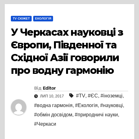
TV СЮЖЕТ
ЕКОЛОГІЯ
У Черкасах науковці з
Європи, Південної та
Східної Азії говорили
про водну гармонію
Від
Editor
#TV
,
#ЄС
,
#іноземці
,
ЛИП 10, 2017
#водна гармонія
,
#Екологія
,
#науковці
,
#обмін досвідом
,
#природничі науки
,
#Черкаси