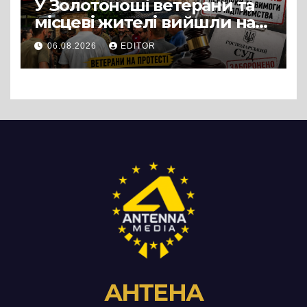
У Золотоноші ветерани та
місцеві жителі вийшли на
протест до стін
06.08.2026
EDITOR
підприємства ТОВ «Омега
Три», що займається
виробництвом м’яса птиці
АНТЕНА